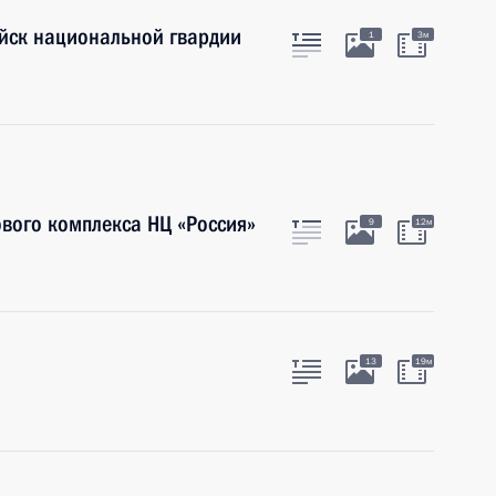
йск национальной гвардии
1
3м
ового комплекса НЦ «Россия»
9
12м
13
19м