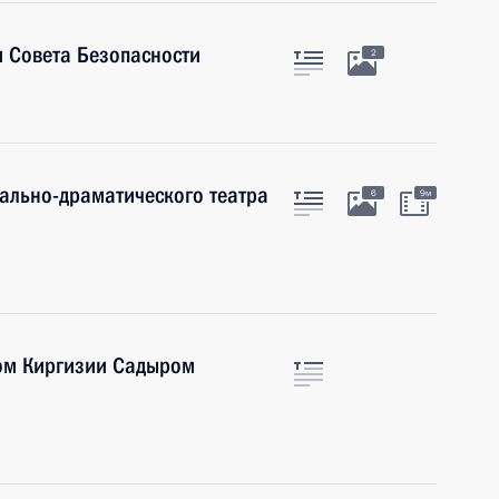
 Совета Безопасности
2
ально-драматического театра
6
9м
ом Киргизии Садыром