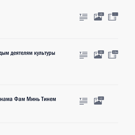
:
15
дым деятелям культуры
29
19м
етнама Фам Минь Тинем
12