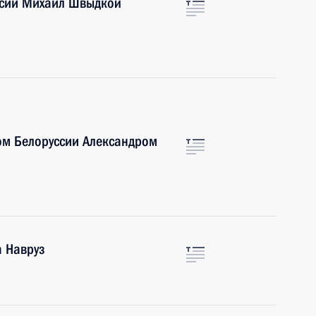
ссии Михаил Швыдкой
ом Белоруссии Александром
а Навруз