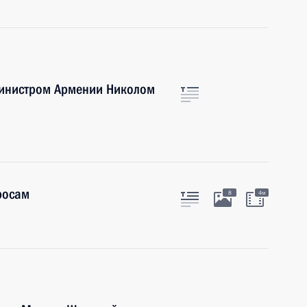
министром Армении Николом
росам
8
4м