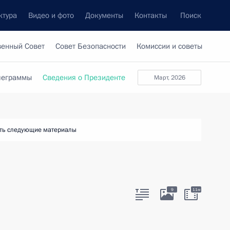
ктура
Видео и фото
Документы
Контакты
Поиск
венный Совет
Совет Безопасности
Комиссии и советы
леграммы
Сведения о Президенте
март, 2026
ть следующие материалы
9
11м