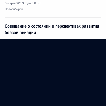
6 марта 2013 года, 16:30
Новосибирск
Совещание о состоянии и перспективах развития
боевой авиации
6 марта 2013 года, 14:00
Новосибирск
Владимир Путин встретится с Президентом
Армении Сержем Саргсяном
6 марта 2013 года, 12:00
Соболезнования в связи с кончиной Президента
Венесуэлы Уго Чавеса