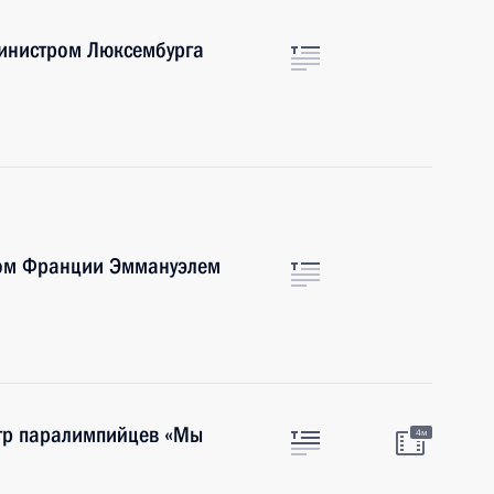
инистром Люксембурга
том Франции Эммануэлем
гр паралимпийцев «Мы
4м