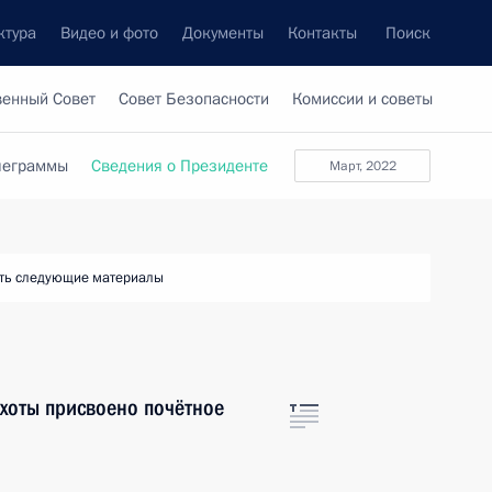
ктура
Видео и фото
Документы
Контакты
Поиск
венный Совет
Совет Безопасности
Комиссии и советы
леграммы
Сведения о Президенте
март, 2022
ть следующие материалы
хоты присвоено почётное