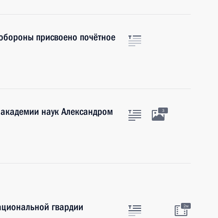
 обороны присвоено почётное
 академии наук Александром
3
ациональной гвардии
2м