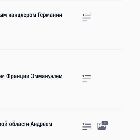
ным канцлером Германии
том Франции Эммануэлем
кой области Андреем
3