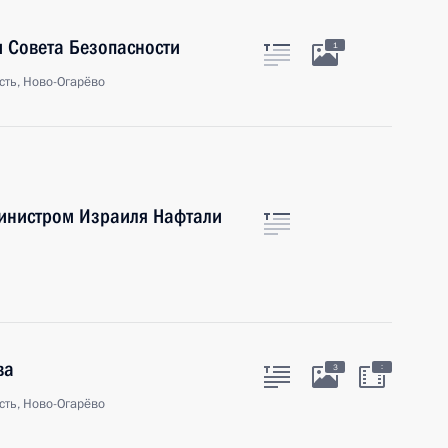
 Совета Безопасности
1
сть, Ново-Огарёво
инистром Израиля Нафтали
ва
:
3
сть, Ново-Огарёво