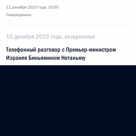
11 декабря 2023 года, 15:50
Северодвинск
10 декабря 2023 года, воскресенье
Телефонный разговор с Премьер-министром
Израиля Биньямином Нетаньяху
10 декабря 2023 года, 16:15
9 декабря 2023 года, суббота
Видеообращение к участникам и гостям
Всероссийского военно-патриотического
юнармейского слёта
9 декабря 2023 года, 17:15