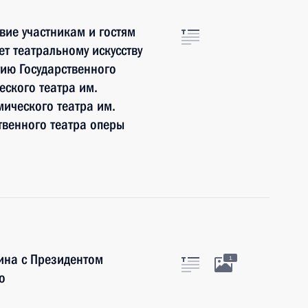
вие участникам и гостям
т театральному искусству
тию Государственного
еского театра им.
мического театра им.
твенного театра оперы
ина с Президентом
1
о