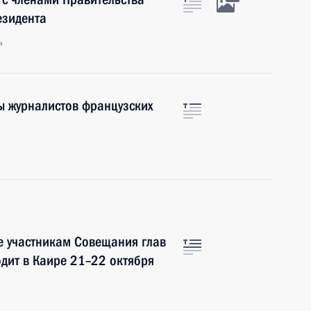
езидента
ь
ы журналистов французских
е участникам Совещания глав
одит в Каире 21–22 октября