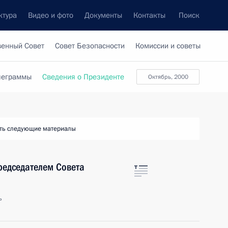
ктура
Видео и фото
Документы
Контакты
Поиск
венный Совет
Совет Безопасности
Комиссии и советы
леграммы
Сведения о Президенте
октябрь, 2000
ть следующие материалы
председателем Совета
ь