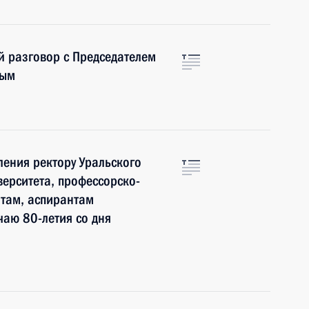
й разговор с Председателем
вым
ения ректору Уральского
верситета, профессорско-
нтам, аспирантам
чаю 80-летия со дня