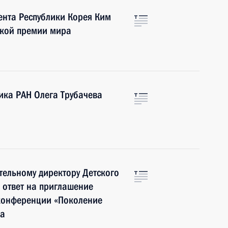
ента Республики Корея Ким
ской премии мира
ика РАН Олега Трубачева
ельному директору Детского
 ответ на приглашение
 конференции «Поколение
да