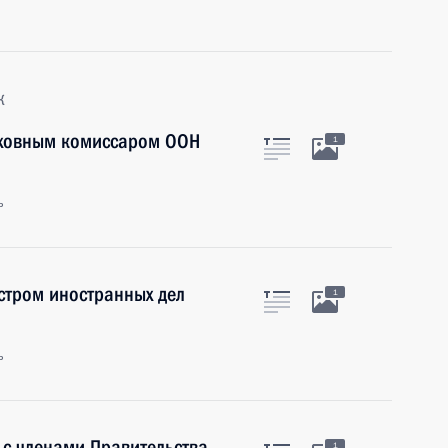
к
ерховным комиссаром ООН
1
ь
стром иностранных дел
1
ь
 с членами Правительства
1