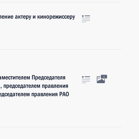
ение актеру и кинорежиссеру
заместителем Председателя
1
, председателем правления
едседателем правления РАО