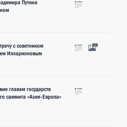
ладимира Путина
оном
тречу с советником
1
еем Илларионовым
вие главам государств
его саммита «Азия–Европа»