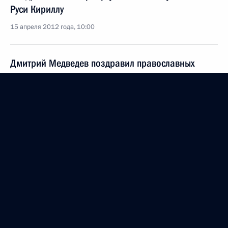
Руси Кириллу
15 апреля 2012 года, 10:00
Дмитрий Медведев поздравил православных
христиан, всех граждан России, празднующих
Пасху, с Воскресением Христовым
15 апреля 2012 года, 00:30
14 апреля 2012 года, суббота
Указ о награждении Генпрокурора Армении
Агвана Овсепяна орденом Почёта
14 апреля 2012 года, 18:40