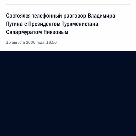
Состоялся телефонный разговор Владимира
Путина с Президентом Туркменистана
Сапармуратом Ниязовым
15 августа 2006 года, 16:50
Владимир Путин направил поздравительные
телеграммы Президенту Индии Абдулу Каламу
и Премьер-министру Индии Манмохану Сингху
по случаю государственного праздника Индии –
Дня независимости
15 августа 2006 года, 00:00
14 августа 2006 года, понедельник