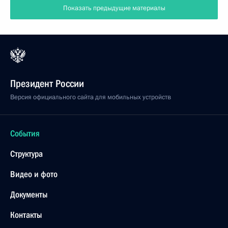
Пенсионного фонда Михаилом Зурабовым меры
по улучшению социального положения
пенсионеров
13 марта 2003 года, 15:00
Ново-Огарево
Владимир Путин поздравил Сергея Михалкова
с 90-летием
13 марта 2003 года, 12:35
Москва
Владимир Путин поздравил сотрудников
Вологодского государственного историко-
архитектурного и художественного музея-
заповедника с 80-летием со дня образования