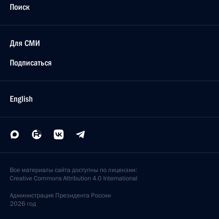
этого культурного центра
13 марта 2003 года, 00:00
12 марта 2003 года, среда
По инициативе американской стороны состоялся
телефонный разговор Владимира Путина
и Президента США Джорджа Буша
12 марта 2003 года, 20:35
Президент провел рабочую встречу
с заместителем Председателя Правительства
Виктором Христенко
12 марта 2003 года, 19:20
Москва, Кремль