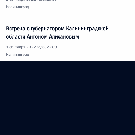
Калининград
Встреча с губернатором Калининградской
области Антоном Алихановым
1 сентября 2022 года, 20:00
Калининград
Заседание набсовета общероссийского движения
детей и молодёжи
1 сентября 2022 года, 18:30
Калининград
Открытый урок «Разговор о важном»
1 сентября 2022 года, 17:10