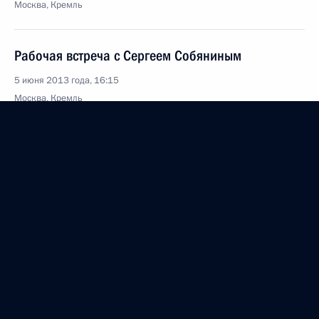
Москва, Кремль
Рабочая встреча с Сергеем Собяниным
5 июня 2013 года, 16:15
Москва, Кремль
Международная конференция
правоохранительных органов по борьбе
с наркотрафиком
5 июня 2013 года, 15:30
Москва
Поздравление с Днём эколога
5 июня 2013 года, 09:20