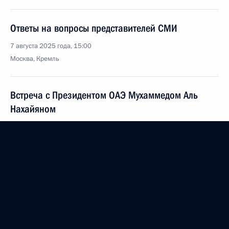
Ответы на вопросы представителей СМИ
7 августа 2025 года, 15:00
Москва, Кремль
Встреча с Президентом ОАЭ Мухаммедом Аль
Нахайяном
7 августа 2025 года, 13:35
Москва, Кремль
Комментарий помощника Президента России
Юрия Ушакова о встрече Владимира Путина
со спецпосланником Президента США Стивеном
Уиткоффом