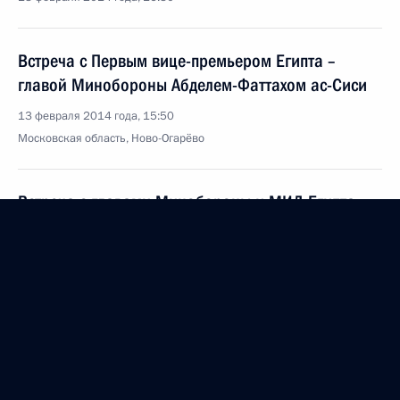
Встреча с Первым вице-премьером Египта –
главой Минобороны Абделем-Фаттахом ас-Сиси
13 февраля 2014 года, 15:50
Московская область, Ново-Огарёво
Встреча с главами Минобороны и МИД Египта
13 февраля 2014 года, 14:15
Московская область, Ново-Огарёво
12 февраля 2014 года, среда
Поздравление российским фигуристам –
победителям и призёрам XXII Олимпийских