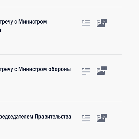
тречу с Министром
1
м
стречу с Министром обороны
1
Председателем Правительства
1