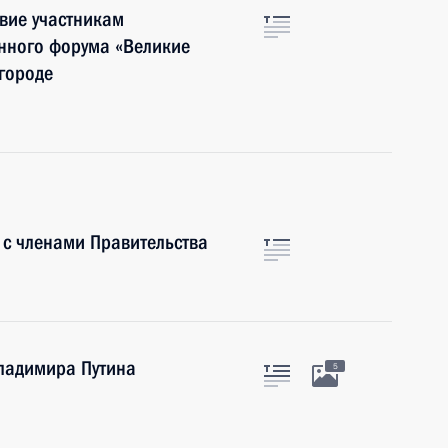
вие участникам
нного форума «Великие
городе
 с членами Правительства
Владимира Путина
5
а