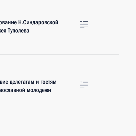
ование Н.Синдаровской
сея Туполева
вие делегатам и гостям
авославной молодежи