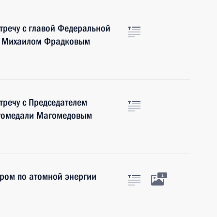
тречу с главой Федеральной
) Михаилом Фрадковым
тречу с Председателем
агомедали Магомедовым
тром по атомной энергии
1