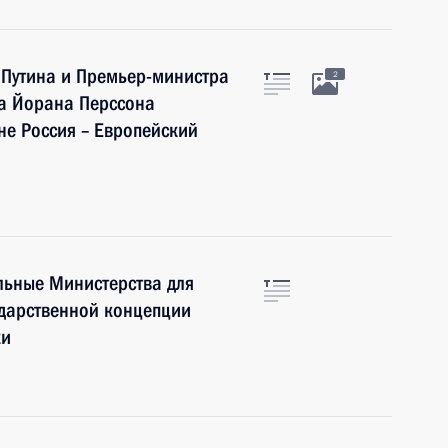
 Путина и Премьер-министра
2
та Йорана Перссона
не Россия – Европейский
льные Министерства для
ударственной концепции
ки