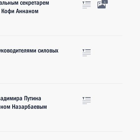
ральным секретарем
1
 Кофи Аннаном
руководителями силовых
ладимира Путина
таном Назарбаевым