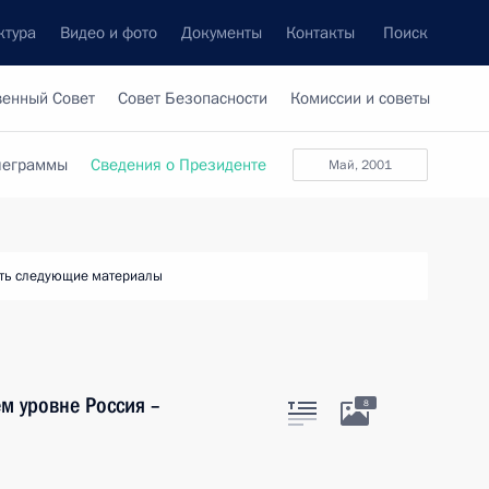
ктура
Видео и фото
Документы
Контакты
Поиск
венный Совет
Совет Безопасности
Комиссии и советы
леграммы
Сведения о Президенте
май, 2001
ть следующие материалы
м уровне Россия –
8