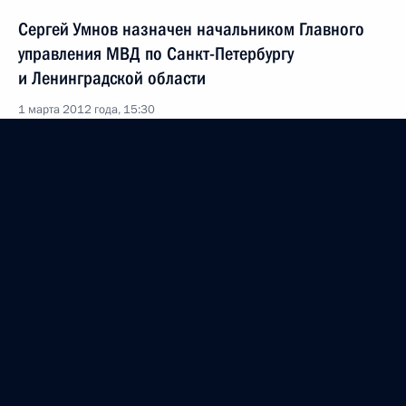
Сергей Умнов назначен начальником Главного
управления МВД по Санкт-Петербургу
и Ленинградской области
1 марта 2012 года, 15:30
Подписан закон о ратификации российско-
таджикистанского соглашения о сотрудничестве
по пограничным вопросам
1 марта 2012 года, 10:40
Увеличен срок действия Государственной
программы развития сельского хозяйства
1 марта 2012 года, 10:30