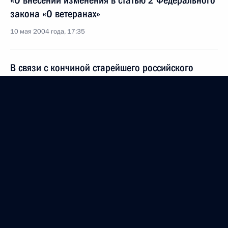
«О внесении изменения в статью 2 Федерального
закона «О ветеранах»
10 мая 2004 года, 17:35
В связи с кончиной старейшего российского
драматурга Валентина Ежова Владимир Путин
направил соболезнования его родным и близким
10 мая 2004 года, 16:30
9 мая 2004 года, воскресенье
По инициативе испанской стороны состоялся
телефонный разговор Владимира Путина
с Председателем правительства Испании Хосе
Луисом Родригесом Сапатеро