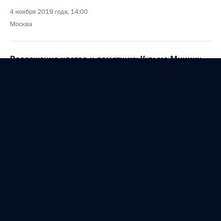
4 ноября 2019 года, 14:00
Москва
Возложение цветов к памятнику Кузьме Минину
и Дмитрию Пожарскому
4 ноября 2019 года, 13:30
Москва, Красная площадь
1 ноября 2019 года, пятница
Телемост с участниками движения WorldSkills
1 ноября 2019 года, 17:00
Московская область, Ново-Огарёво