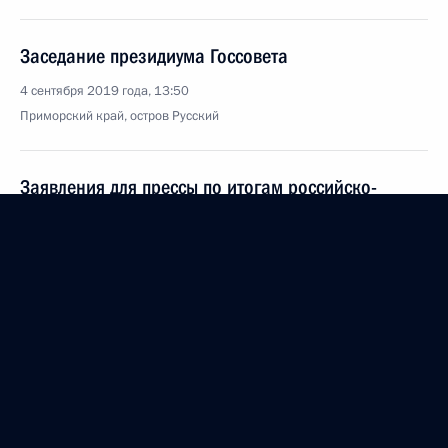
Заседание президиума Госсовета
4 сентября 2019 года, 13:50
Приморский край, остров Русский
Заявления для прессы по итогам российско-
индийских переговоров
4 сентября 2019 года, 12:10
Приморский край, остров Русский
Переговоры с Премьер-министром Индии
Нарендрой Моди
4 сентября 2019 года, 12:00
Приморский край