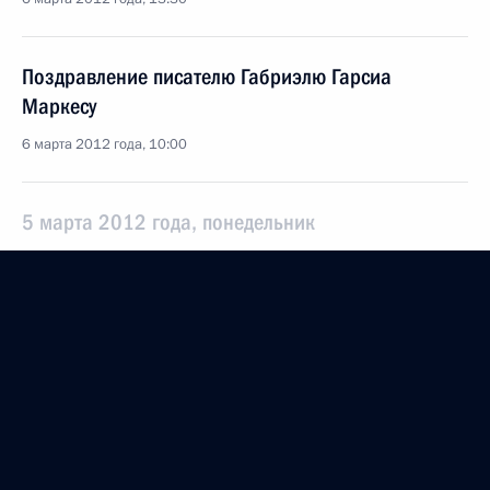
Поздравление писателю Габриэлю Гарсиа
Маркесу
6 марта 2012 года, 10:00
5 марта 2012 года, понедельник
Соболезнования Президенту Польши Брониславу
Коморовскому
5 марта 2012 года, 15:30
Рабочая встреча c Константином Косачевым
5 марта 2012 года, 15:00
Московская область, Горки