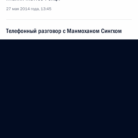
27 мая 2014 года, 13:45
Телефонный разговор с Манмоханом Сингхом
27 мая 2014 года, 12:30
26 мая 2014 года, понедельник
Поездка в Иваново
26 мая 2014 года, 18:15
Иваново
В Астане состоится заседание Высшего
Евразийского экономического совета
26 мая 2014 года, 13:30