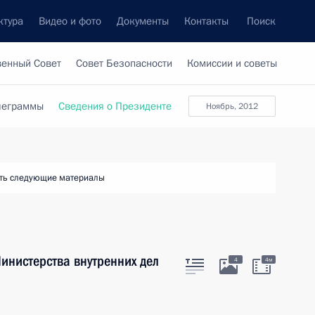
ктура
Видео и фото
Документы
Контакты
Поиск
венный Совет
Совет Безопасности
Комиссии и советы
леграммы
Сведения о Президенте
ноябрь, 2012
ть следующие материалы
инистерства внутренних дел
4
4м