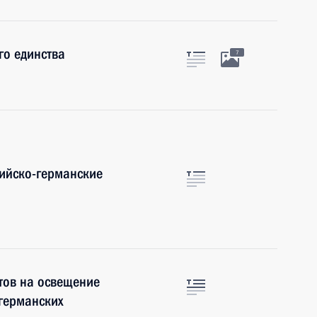
го единства
7
сийско-германские
тов на освещение
германских