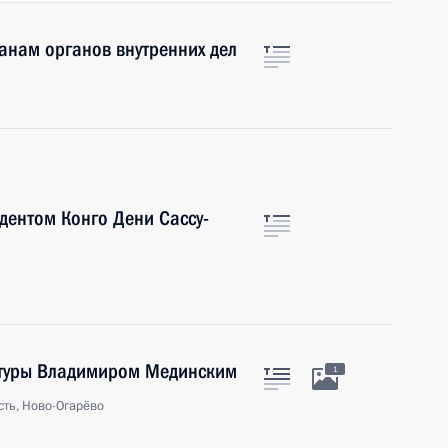
анам органов внутренних дел
дентом Конго Дени Сассу-
ьтуры Владимиром Мединским
1
ть, Ново-Огарёво