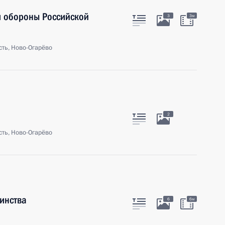
м обороны Российской
3
3м
ть, Ново-Огарёво
2
ть, Ново-Огарёво
инства
6
6м