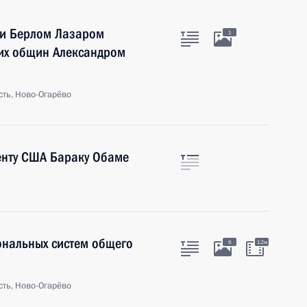
ии Берлом Лазаром
1
их общин Александром
ть, Ново-Огарёво
енту США Бараку Обаме
нальных систем общего
6
12м
ть, Ново-Огарёво