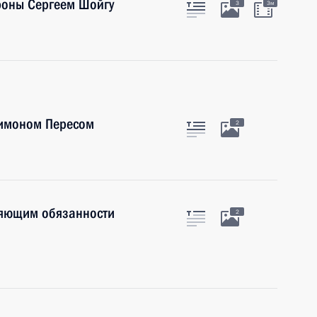
роны Сергеем Шойгу
3
3м
Шимоном Пересом
2
няющим обязанности
2