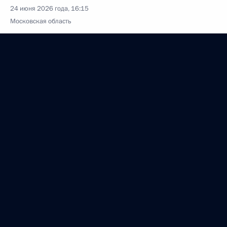
24 июня 2026 года, 16:15
Московская область
23 июня, вторник
Вручение ордена Жукова Президентскому полку
23 июня 2026 года, 20:40
Москва, Кремль
Совещание с членами Правительства
23 июня 2026 года, 17:30
Москва, Кремль
Алан Гаглоев назначен советником Президента
России