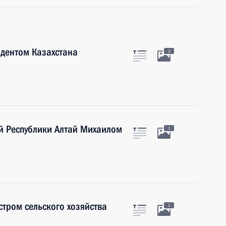
идентом Казахстана
2
ой Республики Алтай Михаилом
1
стром сельского хозяйства
1