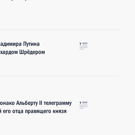
ладимира Путина
рхардом Шрёдером
нако Альберту II телеграмму
й его отца правящего князя