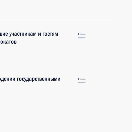
вие участникам и гостям
вокатов
ждении государственными
»