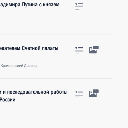
ладимира Путина с князем
седателем Счетной палаты
1
 Кремлевский Дворец
й и последовательной работы
1
 России