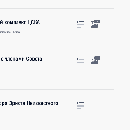
ый комплекс ЦСКА
4
мплекс Цска
 с членами Совета
1
ора Эрнста Неизвестного