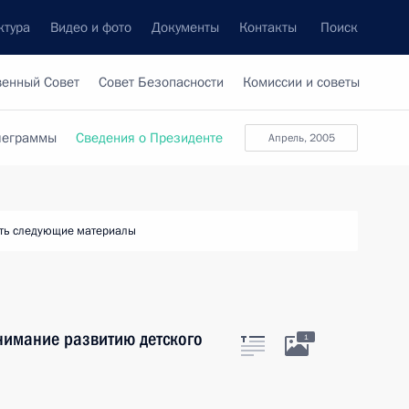
ктура
Видео и фото
Документы
Контакты
Поиск
венный Совет
Совет Безопасности
Комиссии и советы
леграммы
Сведения о Президенте
апрель, 2005
ть следующие материалы
внимание развитию детского
1