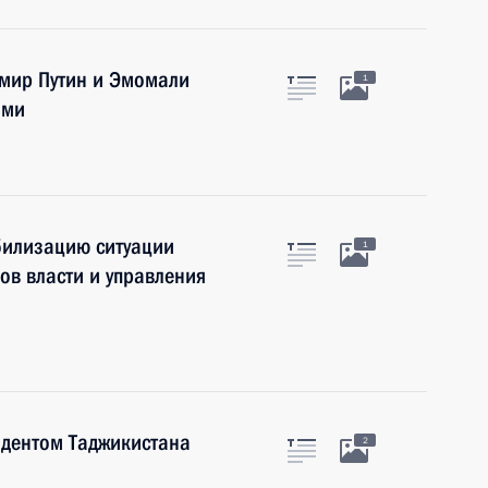
мир Путин и Эмомали
1
ами
билизацию ситуации
1
ов власти и управления
идентом Таджикистана
2