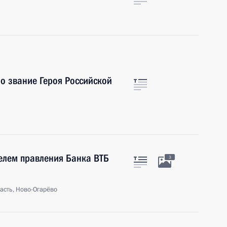
о звание Героя Российской
телем правления Банка ВТБ
3
асть, Ново-Огарёво