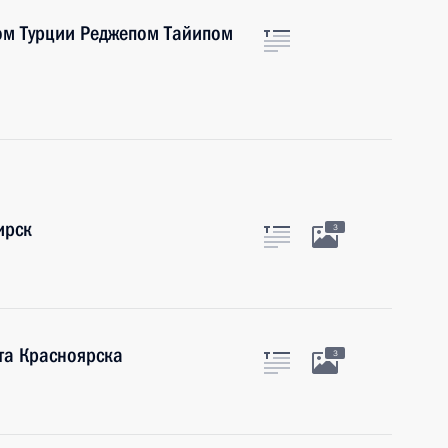
ом Турции Реджепом Тайипом
ирск
3
та Красноярска
3