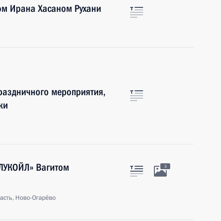
ом Ирана Хасаном Рухани
праздничного мероприятия,
ки
«ЛУКОЙЛ» Вагитом
3
асть, Ново-Огарёво