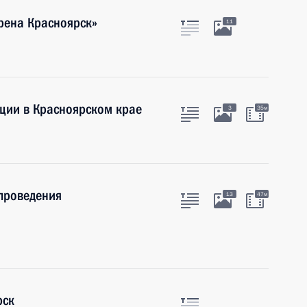
рена Красноярск»
11
ции в Красноярском крае
3
35м
проведения
13
47м
рск