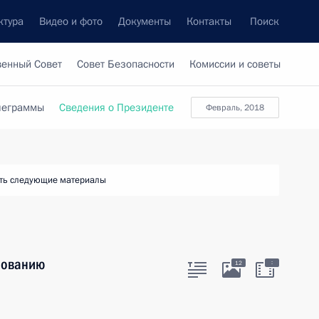
ктура
Видео и фото
Документы
Контакты
Поиск
венный Совет
Совет Безопасности
Комиссии и советы
леграммы
Сведения о Президенте
февраль, 2018
ть следующие материалы
зованию
:
12