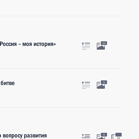
Россия – моя история»
10
 битве
9
о вопросу развития
:
6