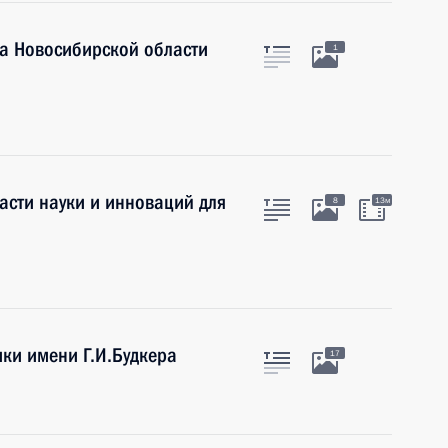
ра Новосибирской области
1
асти науки и инноваций для
8
13м
ки имени Г.И.Будкера
17