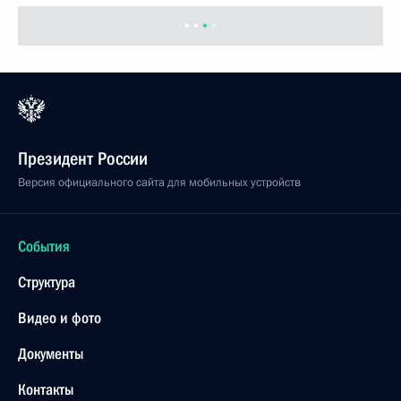
о российско-кыргызском сотрудничестве
в условиях евразийской экономической
интеграции
2 декабря 2014 года, 18:30
Подписан закон, регулирующий пенсионное
обеспечение отдельных категорий граждан
в Крыму и Севастополе
2 декабря 2014 года, 18:15
Внесены изменения в закон об обязательном
медицинском страховании
2 декабря 2014 года, 17:45