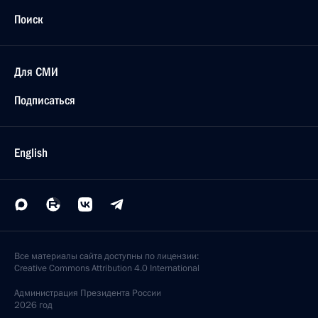
Подписан закон, регулирующий процесс выплаты
пособия по безработице в Крыму и Севастополе
2 декабря 2014 года, 17:15
Утверждён бюджет Фонда социального
страхования на трёхлетний период
2 декабря 2014 года, 16:30
Утверждён бюджет Федерального фонда
обязательного медицинского страхования
на трёхлетний период
2 декабря 2014 года, 13:30