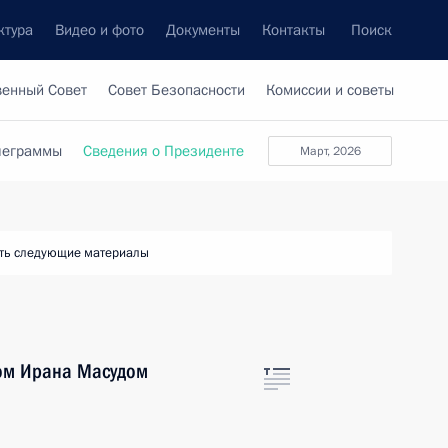
ктура
Видео и фото
Документы
Контакты
Поиск
венный Совет
Совет Безопасности
Комиссии и советы
леграммы
Сведения о Президенте
март, 2026
ть следующие материалы
ом Ирана Масудом