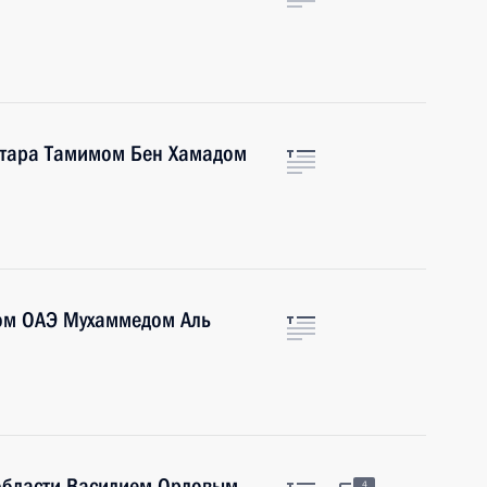
атара Тамимом Бен Хамадом
ом ОАЭ Мухаммедом Аль
 области Василием Орловым
4