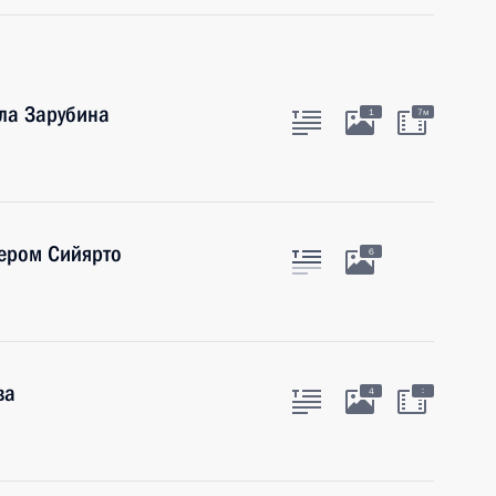
ла Зарубина
1
7м
тером Сийярто
6
ва
:
4