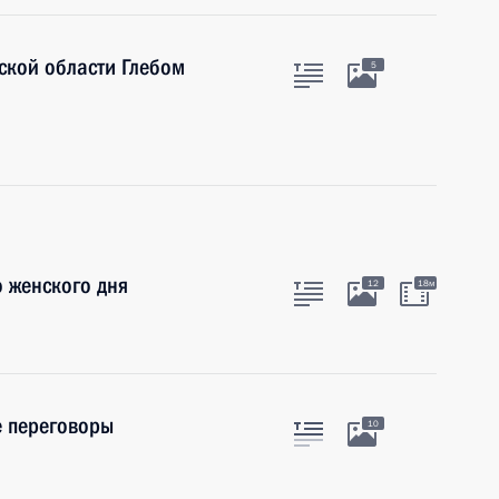
ской области Глебом
5
 женского дня
12
18м
 переговоры
10