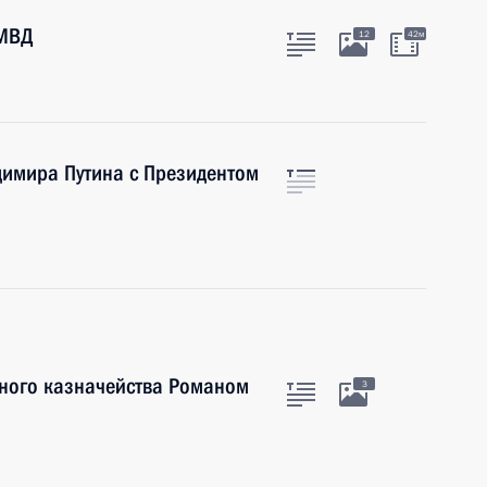
 МВД
12
42м
димира Путина с Президентом
ьного казначейства Романом
3