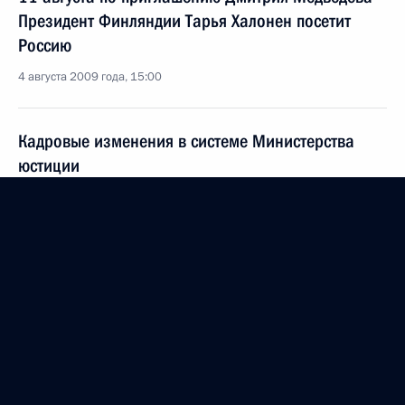
Президент Финляндии Тарья Халонен посетит
Россию
4 августа 2009 года, 15:00
Кадровые изменения в системе Министерства
юстиции
4 августа 2009 года, 13:20
Дмитрий Медведев своим распоряжением
утвердил членов коллегии Следственного
комитета при прокуратуре Российской Федерации
4 августа 2009 года, 13:10