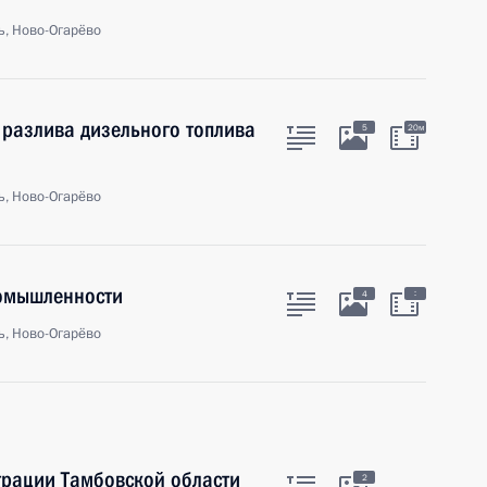
ь, Ново-Огарёво
 разлива дизельного топлива
5
20м
ь, Ново-Огарёво
ромышленности
:
4
ь, Ново-Огарёво
трации Тамбовской области
2