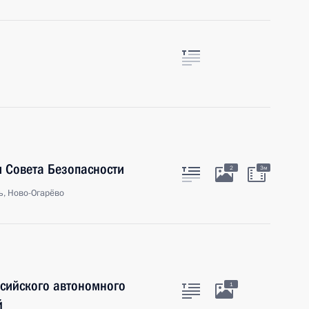
 Совета Безопасности
2
3м
ь, Ново-Огарёво
нсийского автономного
1
й