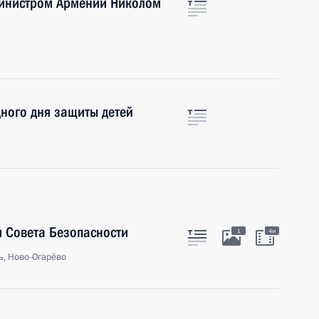
министром Армении Николом
ного дня защиты детей
 Совета Безопасности
1
4м
ь, Ново-Огарёво