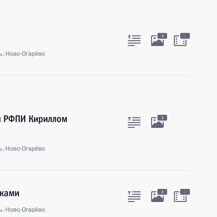
:
3
ь, Ново-Огарёво
м РФПИ Кириллом
3
ь, Ново-Огарёво
иками
:
3
ь, Ново-Огарёво