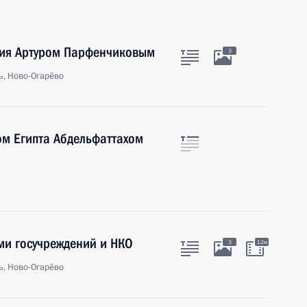
елия Артуром Парфенчиковым
3
ь, Ново-Огарёво
ом Египта Абдельфаттахом
ми госучреждений и НКО
3
12м
ь, Ново-Огарёво