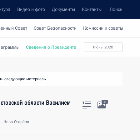
ктура
Видео и фото
Документы
Контакты
Поиск
венный Совет
Совет Безопасности
Комиссии и советы
леграммы
Сведения о Президенте
июнь, 2020
ть следующие материалы
остовской области Василием
2
ь, Ново-Огарёво