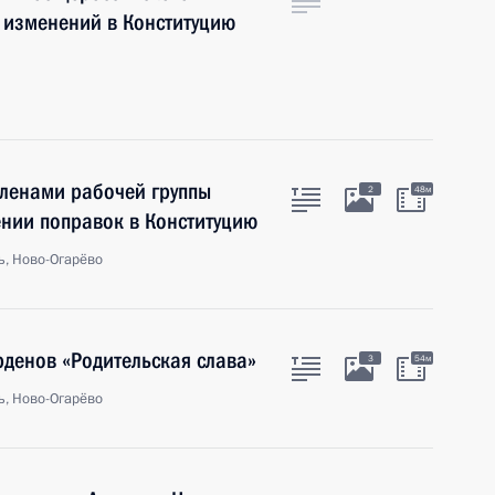
 изменений в Конституцию
членами рабочей группы
2
48м
ении поправок в Конституцию
ь, Ново-Огарёво
рденов «Родительская слава»
3
54м
ь, Ново-Огарёво