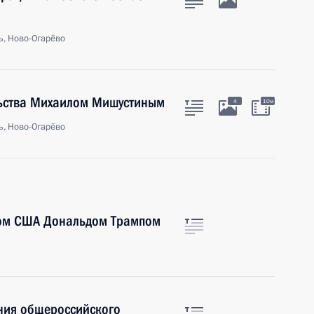
ь, Ново-Огарёво
льства Михаилом Мишустиным
4
10м
ь, Ново-Огарёво
том США Дональдом Трампом
ения общероссийского