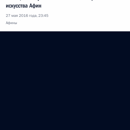
искусства Афин
27 мая 2016 года, 23:45
Афины
Совместная пресс-конференция с Премьер-
министром Греции Алексисом Ципрасом
27 мая 2016 года, 23:30
Афины
Российско-греческие переговоры
27 мая 2016 года, 23:20
Афины
Встреча с Президентом Греции Прокописом