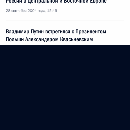
России в Центральной и Восточной Европе
28 сентября 2004 года, 15:49
Владимир Путин встретился с Президентом
Польши Александером Квасьневским
28 сентября 2004 года, 13:00
Москва, Кремль
Владимир Путин поздравил художника-
карикатуриста, народного художника СССР,
академика Российской академии художеств
Бориса Ефимова с днем рождения
28 сентября 2004 года, 12:30