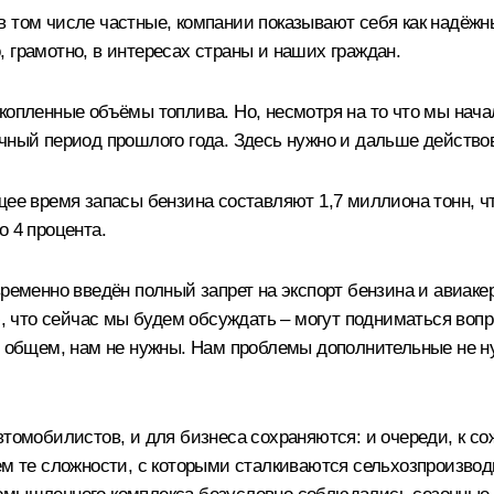
в том числе частные, компании показывают себя как надёж
 грамотно, в интересах страны и наших граждан.
акопленные объёмы топлива. Но, несмотря на то что мы нач
чный период прошлого года. Здесь нужно и дальше действов
щее время запасы бензина составляют 1,7 миллиона тонн, ч
о 4 процента.
временно введён полный запрет на экспорт бензина и авиак
аю, что сейчас мы будем обсуждать – могут подниматься воп
 в общем, нам не нужны. Нам проблемы дополнительные не н
втомобилистов, и для бизнеса сохраняются: и очереди, к со
ем те сложности, с которыми сталкиваются сельхозпроизво