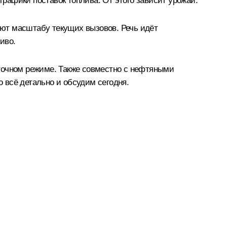
рафики поставок топлива. От этого зависит урожай.
ют масштабу текущих вызовов. Речь идёт
иво.
уточном режиме. Также совместно с нефтяными
 всё детально и обсудим сегодня.