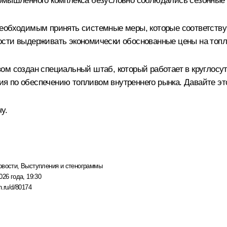
омышленного комплекса безусловно соблюдались сезонные г
необходимым принять системные меры, которые соответству
ости выдерживать экономически обоснованные цены на топл
ом создан специальный штаб, который работает в круглос
 по обеспечению топливом внутреннего рынка. Давайте это
у.
овости
,
Выступления и стенограммы
026 года, 19:30
n.ru/d/80174