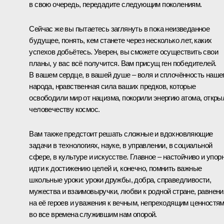
в свою очередь, передадите следующим поколениям.
Сейчас же вы пытаетесь заглянуть в пока неизведанное
будущее, понять, кем станете через несколько лет, каких
успехов добьётесь. Уверен, вы сможете осуществить свои
планы, у вас всё получится. Вам присущ ген победителей.
В вашем сердце, в вашей душе – воля и сплочённость наше
народа, нравственная сила ваших предков, которые
освободили мир от нацизма, покорили энергию атома, откры
человечеству космос.
Вам также предстоит решать сложные и вдохновляющие
задачи в технологиях, науке, в управлении, в социальной
сфере, в культуре и искусстве. Главное – настойчиво и упор
идти к достижению целей и, конечно, помнить важные
школьные уроки: уроки дружбы, добра, справедливости,
мужества и взаимовыручки, любви к родной стране, равнени
на её героев и уважения к вечным, непреходящим ценностям
во все времена служившим нам опорой.