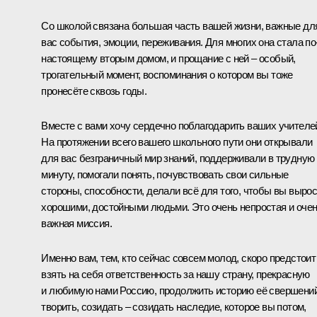
Со школой связана б
о
льшая часть вашей жизни, важные дл
вас события, эмоции, переживания. Для многих она стала по
настоящему вторым домом, и прощание с ней – особый,
трогательный момент, воспоминания о котором вы тоже
пронесёте сквозь годы.
Вместе с вами хочу сердечно поблагодарить ваших учителе
На протяжении всего вашего школьного пути они открывали
для вас безграничный мир знаний, поддерживали в трудную
минуту, помогали понять, почувствовать свои сильные
стороны, способности, делали всё для того, чтобы вы выро
хорошими, достойными людьми. Это очень непростая и оче
важная миссия.
Именно вам, тем, кто сейчас совсем молод, скоро предстоит
взять на себя ответственность за нашу страну, прекрасную
и любимую нами Россию, продолжить историю её свершений
творить, созидать – созидать наследие, которое вы потом,