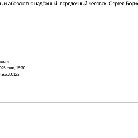
ль и абсолютно надёжный, порядочный человек. Сергея Бори
вости
026 года, 15:30
n.ru/d/80122