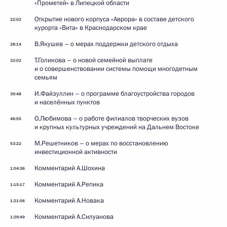
«Прометей» в Липецкой области
Открытие нового корпуса «Аврора» в составе детского
22:02
курорта «Вита» в Краснодарском крае
В.Якушев – о мерах поддержки детского отдыха
28:14
Т.Голикова – о новой семейной выплате
32:02
и о совершенствовании системы помощи многодетным
семьям
И.Файзуллин – о программе благоустройства городов
39:48
и населённых пунктов
О.Любимова – о работе филиалов творческих вузов
46:55
и крупных культурных учреждений на Дальнем Востоке
М.Решетников – о мерах по восстановлению
53:22
инвестиционной активности
Комментарий А.Шохина
1:04:36
Комментарий А.Репика
1:15:17
Комментарий А.Новака
1:21:06
Комментарий А.Силуанова
1:29:49