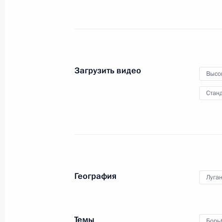
Загрузить видео
Заседание Совета по реализации
Высо
госполитики в сфере поддержки
русского языка и языков народов
Станд
России
2 июня 2026 года
Видео, 2 ч.
География
Луга
Темы
Борь