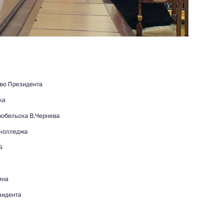
Видео, 31 мин.
ово Президента
ка
робельска В.Чернева
 колледжа
й
ина
зидента