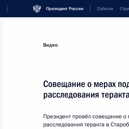
Президент России
События
Стру
Видеозаписи
Фотографии
Аудиозапи
Все материалы
Выступления
Совещан
Видео
Показа
Совещание о мерах по
расследования теракта
Встреча
с военнослужащими –
Президент провёл совещание о 
участниками СВО
расследования теракта в Староб