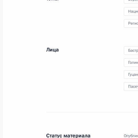
Наци
Реги
Лица
Баст
Чаепитие с Си Цзиньпином
Голи
Гуца
Пасе
20 мая 2026 года
Видео, 2 мин.
Статус материала
Опублик