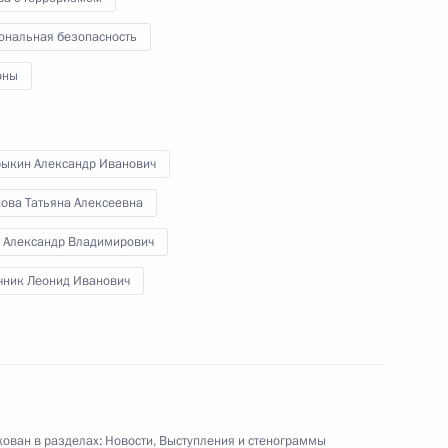
ональная безопасность
оны
рыкин Александр Иванович
Встреча с Пэн Паем
кова Татьяна Алексеевна
н Александр Владимирович
чник Леонид Иванович
20 мая 2026 года
Видео, 11 мин.
ован в разделах:
Новости
,
Выступления и стенограммы