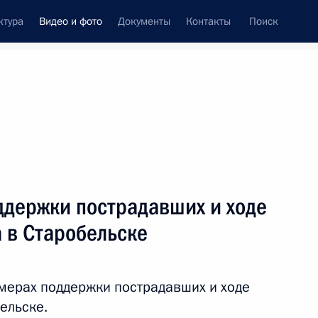
ктура
Видео и фото
Документы
Контакты
Поиск
си
ия, встречи
Встречи со СМИ
июнь, 2026
ть следующие материалы
ддержки пострадавших и ходе
 в Старобельске
Совещание с членами
Правительства
мерах поддержки пострадавших и ходе
ельске.