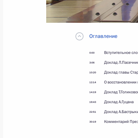
1 июня 2026 года
Москва, Кремль
Оглавление
Вступительное сл
0:00
Доклад Л.Пасечни
3:06
Доклад главы Ста
10:20
О восстановлении
12:14
Доклад Т.Голиково
14:19
Доклад А.Гуцана
19:43
Доклад А.Бастрык
22:51
Комментарий Пре
30:19