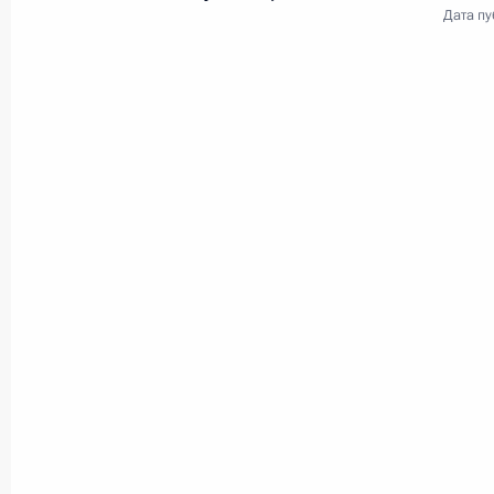
Дата пу
Совещание
по экономическим вопросам
15 мая 2026 года
Видео, 2 мин.