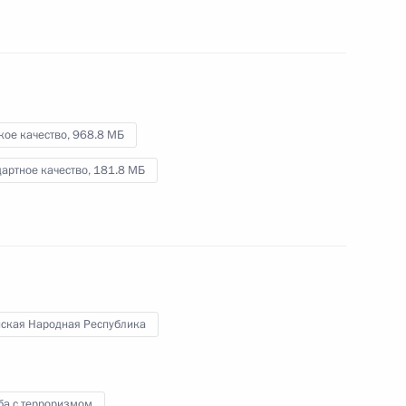
Владимир Путин поздравил
кое качество,
968.8 МБ
Патриарха Московского и всея
Руси Кирилла с Днём
артное качество,
181.8 МБ
тезоименитства
24 мая 2026 года
Видео, 2 мин.
нская Народная Республика
ба с терроризмом