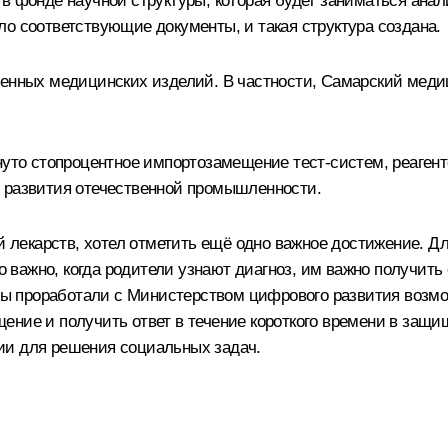
 в фонде научной структуры, которая будет заниматься ана
о соответствующие документы, и такая структура создана.
венных медицинских изделий. В частности, Самарский меди
нуто стопроцентное импортозамещение тест-систем, реагент
т развития отечественной промышленности.
й лекарств, хотел отметить ещё одно важное достижение. Дл
о важно, когда родители узнают диагноз, им важно получить о
 Мы проработали с Министерством цифрового развития возмо
ение и получить ответ в течение короткого времени в защи
ии для решения социальных задач.