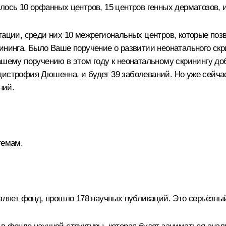
ось 10 орфанных центров, 15 центров генных дерматозов, и 
тации, среди них 10 межрегиональных центров, которые поз
ининга. Было Ваше поручение о развитии неонатального скр
ашему поручению в этом году к неонатальному скринингу до
одистрофия Дюшенна, и будет 39 заболеваний. Но уже сейч
ний.
темам.
авляет фонд, прошло 178 научных публикаций. Это серьёзны