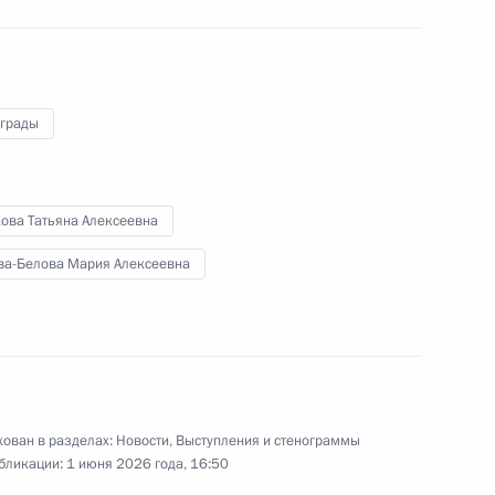
аграды
кова Татьяна Алексеевна
ва-Белова Мария Алексеевна
Парад Победы на Красной
площади
9 мая 2026 года
55 фото
ован в разделах:
Новости
,
Выступления и стенограммы
бликации:
1 июня 2026 года, 16:50