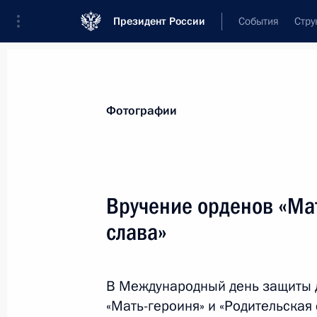
Президент России
События
Стру
Видеозаписи
Фотографии
Аудиозапи
Все материалы
Поездки
Совещания, 
Фотографии
Встреча с депутатами 
Вручение орденов «Мат
созыва
слава»
27 июля 2026 года
Москва, Кремль
В Международный день защиты д
«Мать-героиня» и «Родительская