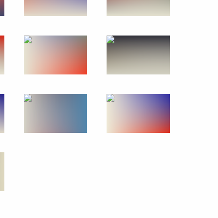
я Труда и Государственных
едерации
45 фото