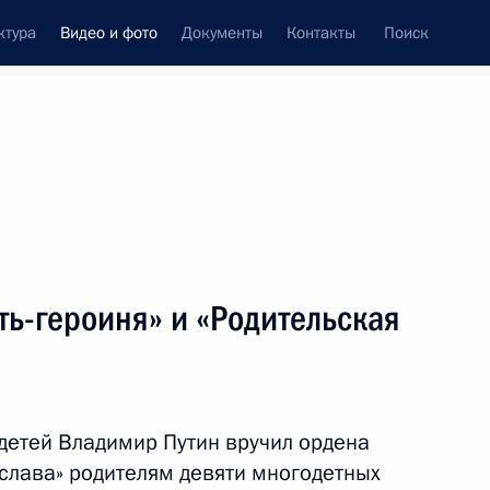
ктура
Видео и фото
Документы
Контакты
Поиск
си
встречи
Церемонии
июль, 2026
Государственной Думы восьмого
ь-героиня» и «Родительская
38 фото
етей Владимир Путин вручил ордена
 слава» родителям девяти многодетных