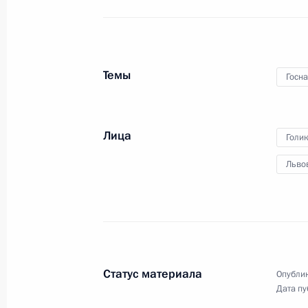
Темы
Госн
Лица
Голи
Льво
Вручение орденов «Мать-
героиня» и «Родительская
слава»
1 июня 2026 года
34 фото
Статус материала
Опублик
Дата пу