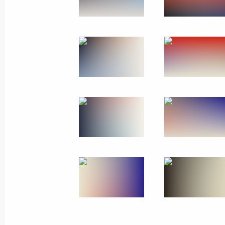
Вручение медалей Геро
премий Российской Ф
12 июня 2026 года
Москва, Кремль