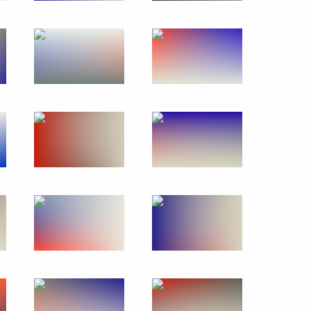
Возложение венка к Могиле
Неизвестного Солдата
22 июня 2026 года
20 фото