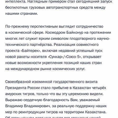
интеллекта. Наглядным примером стал сегодняшний запуск
беспилотных грузовых автотранспортных средств между
нашими странами.
По-прежнему перспективным выглядит сотрудничество
в космической сфере. Космодром Байконур на протяжении
многих лет служит ярким символом плодотворного научно-
технического партнёрства. Реализация совместного
проекта «Байтерек», включая недавний успешный пуск
новой ракеты-носителя «Сункар»/«Союз-5», открывает
новые возможности укрепления позиций наших стран
на международном рынке космических услуг.
Своеобразной изюминкой государственного визита
Президента России стало прибытие в Казахстан четырёх
амурских тигров, только что вы эту церемонию видели.
Выражаю сердечную благодарность Вам, уважаемый
Владимир Владимирович, за реальную поддержку наших
мер по реинтродукции тигров на территории Казахстана.
Об этом ценном даре уже знают все граждане нашей