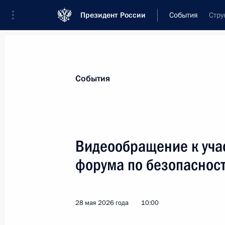
Президент России
События
Стру
Президент
Администрация
Государст
Новости
Стенограммы
Поездки
Те
События
Показа
Видеообращение к уча
форума по безопаснос
Встреча с Уполномоченным по пра
Львовой-Беловой
1 июня 2026 года, 19:00
Москва, Кремль
28 мая 2026 года
10:00