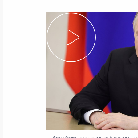
Вручение орденов «Мать-героиня» 
1 июня 2026 года, 16:50
Москва, Кремль
Телефонный разговор с Премьер-
Пашиняном
1 июня 2026 года, 12:15
29 мая, пятница
Владимир Путин ответил на вопрос
29 мая 2026 года, 19:30
Астана
Видеообращение к участникам Международног