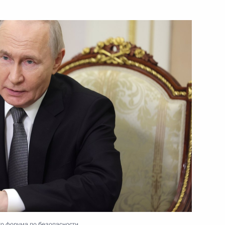
и «Родительская слава»
34
28м
министром Армении Николом
ы представителей СМИ
12
50м
о форума по безопасности