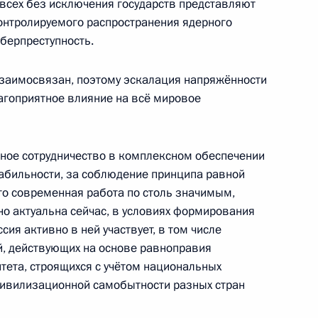
 всех без исключения государств представляют
нформации по итогам
3
25м
онтролируемого распространения ядерного
ров
берпреступность.
аимосвязан, поэтому эскалация напряжённости
агоприятное влияние на всё мировое
ры
55
сное сотрудничество в комплексном обеспечении
табильности, за соблюдение принципа равной
то современная работа по столь значимым,
ждународного форума
1
2м
о актуальна сейчас, в условиях формирования
ия активно в ней участвует, в том числе
, действующих на основе равноправия
тета, строящихся с учётом национальных
-цивилизационной самобытности разных стран
ограничника
1
3м