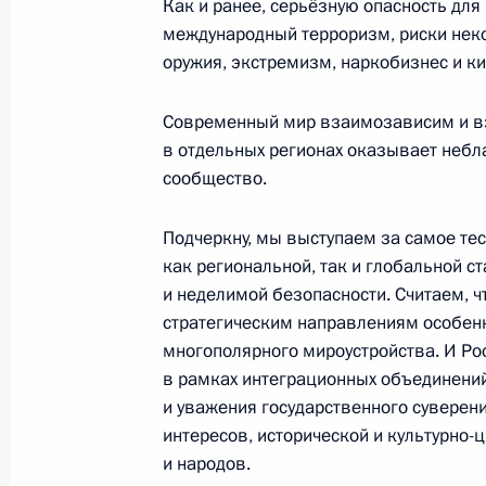
Как и ранее, серьёзную опасность для
Заявления для средств массовой и
международный терроризм, риски нек
российско-казахстанских перегово
оружия, экстремизм, наркобизнес и ки
28 мая 2026 года, 12:30
Астана
Современный мир взаимозависим и вз
в отдельных регионах оказывает небл
Российско-казахстанские перегово
сообщество.
28 мая 2026 года, 12:15
Астана
Подчеркну, мы выступаем за самое те
как региональной, так и глобальной с
и неделимой безопасности. Считаем, ч
Видеообращение к участникам Ме
стратегическим направлениям особенн
по безопасности
многополярного мироустройства. И Росс
в рамках интеграционных объединений
28 мая 2026 года, 10:00
и уважения государственного суверени
интересов, исторической и культурно
и народов.
Видеообращение по случаю Дня п