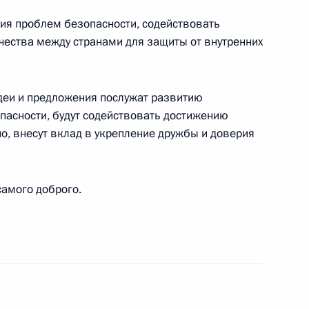
ия проблем безопасности, содействовать
ества между странами для защиты от внутренних
деи и предложения послужат развитию
н с государственным визитом
26
пасности, будут содействовать достижению
но, внесут вклад в укрепление дружбы и доверия
амого доброго.
еля Правительства Дмитрием
4
 с праздником Курбан-