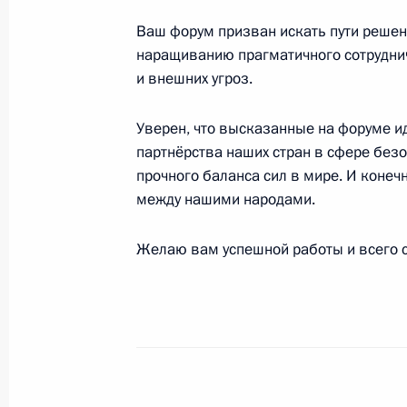
28 мая 2026 года, 00:00
Ваш форум призван искать пути решен
наращиванию прагматичного сотруднич
и внешних угроз.
27 мая, среда
Уверен, что высказанные на форуме и
Владимир Путин прибыл в Казахста
партнёрства наших стран в сфере безо
прочного баланса сил в мире. И конеч
27 мая 2026 года, 17:45
Астана
между нашими народами.
Желаю вам успешной работы и всего с
Встреча с Заместителем Председат
Патрушевым
27 мая 2026 года, 11:45
Москва, Кремль
Поздравление мусульманам России