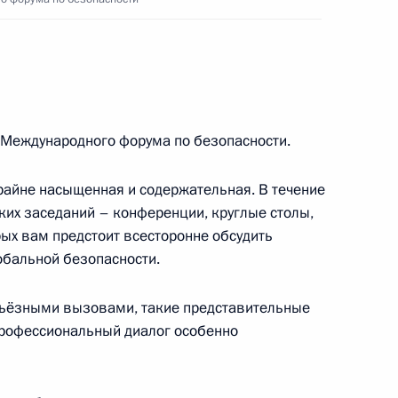
и Александром Лукашенко
3
 Международного форума по безопасности.
экономического совета
31
райне насыщенная и содержательная. В течение
ких заседаний – конференции, круглые столы,
рых вам предстоит всесторонне обсудить
обальной безопасности.
о экономического форума
17
9м
ерьёзными вызовами, такие представительные
профессиональный диалог особенно