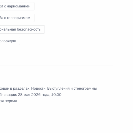
ба с наркоманией
ба с терроризмом
ональная безопасность
опорядок
 Евразии
ован в разделах:
Новости
,
Выступления и стенограммы
 Казахстан
бликации:
28 мая 2026 года, 10:00
ая версия