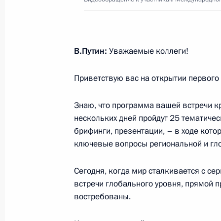
Встреча с Президентом Белорусси
29 мая 2026 года, 16:30
Астана
В.Путин:
Уважаемые коллеги!
Приветствую вас на открытии первого
Заседание Высшего Евразийского 
29 мая 2026 года, 16:20
Астана
Знаю, что программа вашей встречи к
нескольких дней пройдут 25 тематичес
брифинги, презентации, – в ходе кото
28 мая, четверг
ключевые вопросы региональной и гл
Пленарное заседание Евразийског
Сегодня, когда мир сталкивается с с
28 мая 2026 года, 19:50
Астана
встречи глобального уровня, прямой 
востребованы.