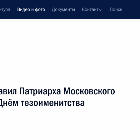
ктура
Видео и фото
Документы
Контакты
Поиск
си
ия, встречи
Встречи со СМИ
июнь, 2026
ть следующие материалы
авил Патриарха Московского
 Днём тезоименитства
Совещание с членами
Правительства