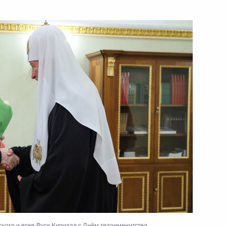
10 июня 2026 года
Видео, 2 ч.
традавших и ходе расследования теракта
кого и всея Руси Кирилла с Днём тезоименитства