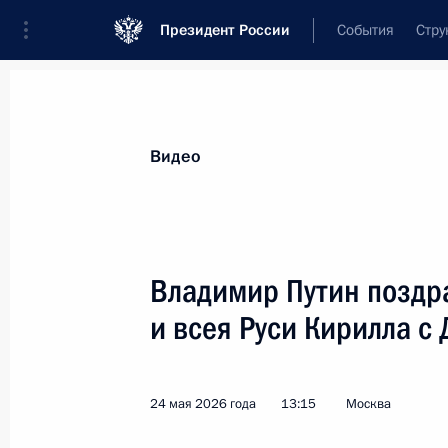
Президент России
События
Стру
Видеозаписи
Фотографии
Аудиозапи
Все материалы
Выступления
Совещан
Видео
Показа
Владимир Путин поздр
и всея Руси Кирилла с
Встреча
с военнослужащими –
24 мая 2026 года
13:15
Москва
участниками СВО