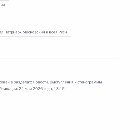
гия
л Патриарх Московский и всея Руси
Владимир Путин поздравил
Патриарха Московского и всея
Руси Кирилла с Днём
тезоименитства
ован в разделах:
Новости
,
Выступления и стенограммы
24 мая 2026 года
Видео, 2 мин.
бликации:
24 мая 2026 года, 13:15