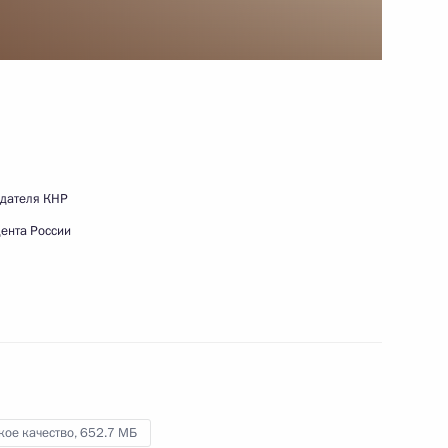
27 ноября 2025 года
Видео, 59 мин.
дателя КНР
ента России
Заявления Президента
кое качество,
652.7 МБ