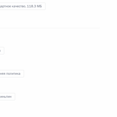
России и Президента
артное качество,
118.3 МБ
Киргизии для СМИ
26 ноября 2025 года
Видео, 21 мин.
й
няя политика
зиньпин