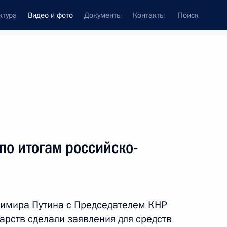
ктура
Видео и фото
Документы
Контакты
Поиск
си
ия, встречи
Встречи со СМИ
май, 2026
ть следующие материалы
по итогам российско-
Заявления для прессы
по итогам российско-
димира Путина с Председателем КНР
китайских переговоров
арств сделали заявления для средств