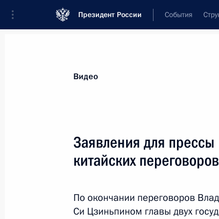
Президент России
События
Стру
Видеозаписи
Фотографии
Аудиозапи
Все материалы
Выступления
Совещан
Видео
Показа
Заявления для прессы 
китайских переговоров
Чаепитие с Си Цзиньпином
По окончании переговоров Вла
Си Цзиньпином главы двух госуд