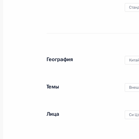
Станд
27 ноября 2025 года
Видео, 11 мин.
География
Кита
Темы
Внеш
Лица
Си Ц