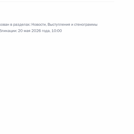
го военного клинического
Мандрыка
ован в разделах:
Новости
,
Выступления и стенограммы
ео, 20 мин.
бликации:
20 мая 2026 года, 10:00