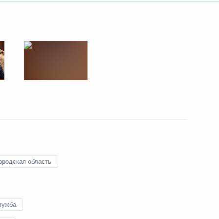
ом Казахстана Касым-
том ОАЭ Мухаммедом Бен
ородская область
лужба
т КНР с официальным визитом