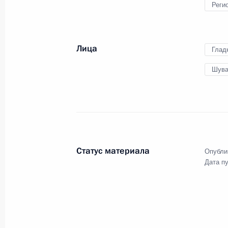
Реги
16 мая 2026 года, 09:00
Лица
Глад
15 мая, пятница
Шува
Совещание по экономическим воп
15 мая 2026 года, 13:30
Москва, Кремль
14 мая, четверг
Статус материала
Опубли
Дата п
Съезд Союза машиностроителей Р
14 мая 2026 года, 15:00
Москва