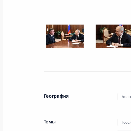
17 мая, воскресенье
Телефонный разговор с Президент
Жомартом Токаевым
17 мая 2026 года, 11:40
16 мая, суббота
Телефонный разговор с Президен
Заидом Аль Нахайяном
География
Белг
16 мая 2026 года, 17:05
Темы
Госс
19–20 мая Владимир Путин посети