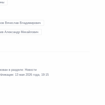
оны
ков Вячеслав Владимирович
ев Александр Михайлович
росам
9
2м
кован в разделе:
Новости
убликации:
13 мая 2026 года, 19:15
оссии
17
11м