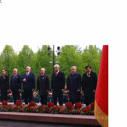
.
ом Казахстана Касым-
том ОАЭ Мухаммедом Бен
т КНР с официальным визитом