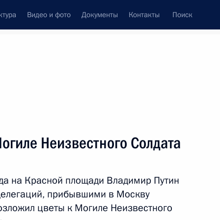
ктура
Видео и фото
Документы
Контакты
Поиск
венный Совет
Совет Безопасности
Комиссии и советы
леграммы
Сведения о Президенте
май, 2026
ть следующие материалы
огиле Неизвестного Солдата
да на Красной площади Владимир Путин
 Совета Безопасности
1
делегаций, прибывшими в Москву
озложил цветы к Могиле Неизвестного