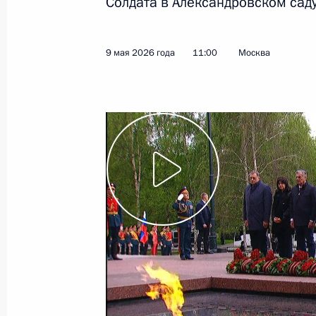
Солдата в Александровском саду
17 мая, воскресенье
9 мая 2026 года
11:00
Москва
Телефонный разговор с Президент
Жомартом Токаевым
17 мая 2026 года, 11:40
16 мая, суббота
Телефонный разговор с Президен
Заидом Аль Нахайяном
16 мая 2026 года, 17:05
19–20 мая Владимир Путин посети