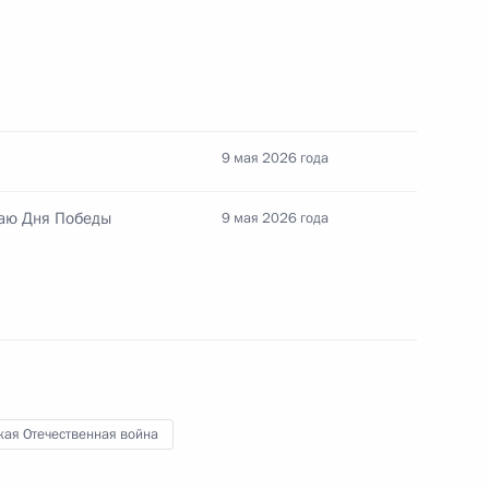
нка развития Дилмой
7
9 мая 2026 года
чаю Дня Победы
9 мая 2026 года
4
3
кая Отечественная война