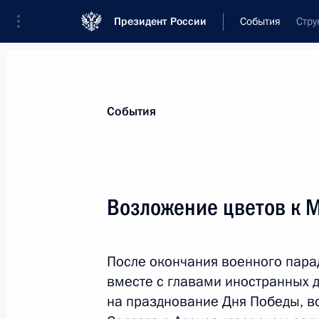
Президент России
События
Стру
Президент
Администрация
Государст
Новости
Стенограммы
Поездки
Те
События
Показа
Возложение цветов к М
18 мая, понедельник
После окончания военного пара
Совещание с постоянными членами
вместе с главами иностранных 
18 мая 2026 года, 13:45
Москва, Кремль
на празднование Дня Победы, в