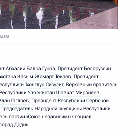
лдата
росам
9
2м
ент Абхазии
Бадра Гунба
, Президент Белоруссии
ахстана
Касым-Жомарт Токаев
, Президент
Республики
Тхонглун Сисулит
, Верховный правитель
 Республики Узбекистан
Шавкат Мирзиёев
,
Алан Гаглоев
, Президент Республики Сербской
оссии
17
11м
, Председатель Народной скупщины Республики
ель партии «Союз независимых социал-
лорад Додик.