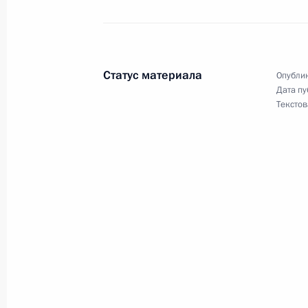
Телефонный разговор с Гурбангул
13 мая 2026 года, 18:50
Статус материала
Опублик
Дата пу
Посещение Московского института 
Текстов
13 мая 2026 года, 17:25
Москва
12 мая, вторник
Рабочая встреча с Министром эко
Максимом Решетниковым
12 мая 2026 года, 20:10
Москва, Кремль