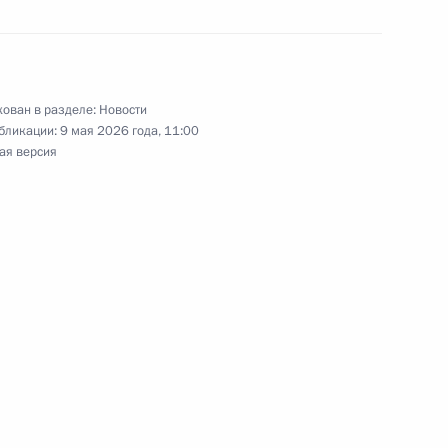
ы Бердымухамедовым
ован в разделе:
Новости
бликации:
9 мая 2026 года, 11:00
теплотехники
17
11м
ая версия
номического развития
5