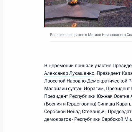
16 мая 2026 года, 09:00
15 мая, пятница
Возложение цветов к Могиле Неизвестного Со
Совещание по экономическим воп
15 мая 2026 года, 13:30
Москва, Кремль
В церемонии приняли участие Презид
Александр Лукашенко
, Президент Каз
Лаосской Народно-Демократической 
14 мая, четверг
Малайзии султан Ибрагим, Президент
Президент Республики Южная Осетия
Съезд Союза машиностроителей Р
(Босния и Герцеговина) Синиша Каран
14 мая 2026 года, 15:00
Москва
Сербской Ненад Стевандич, Председат
демократов» Республики Сербской Ми