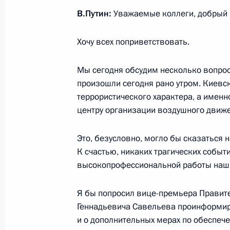
В.Путин:
Уважаемые коллеги, добрый 
Хочу всех поприветствовать.
Список глав иностранных делегаци
на празднование Дня Победы
Мы сегодня обсудим несколько вопрос
8 мая 2026 года, 17:45
произошли сегодня рано утром. Киевс
террористического характера, а именн
центру организации воздушного движе
Поздравления лидерам и граждана
по случаю 81-й годовщины Победы
Это, безусловно, могло бы сказаться 
К счастью, никаких трагических событ
войне
высокопрофессиональной работы наши
8 мая 2026 года, 12:00
Я бы попросил вице-премьера Правит
Геннадьевича Савельева проинформиро
7 мая, четверг
и о дополнительных мерах по обеспеч