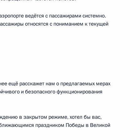
аэропорте ведётся с пассажирами системно.
ых малочисленных народов
пассажиры относятся с пониманием к текущей
:
30
нее ещё расскажет нам о предлагаемых мерах
 Кадыровым
7
тойчивого и безопасного функционирования
уждению в закрытом режиме, хотел бы вас,
та России Юрия Ушакова
риближающимся праздником Победы в Великой
 Владимира Путина