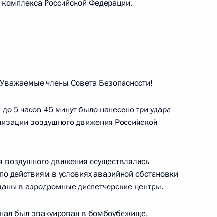
 комплекса Российской Федерации.
Ростех» Сергеем Чемезовым
5
Уважаемые члены Совета Безопасности!
асти Евгением Первышовым
4
ра до 5 часов 45 минут было нанесено три удара
анизации воздушного движения Российской
я воздушного движения осуществлялись
м ПАО «КамАЗ» Сергеем
 по действиям в условиях аварийной обстановки
8
даны в аэродромные диспетчерские центры.
онал был эвакуирован в бомбоубежище,