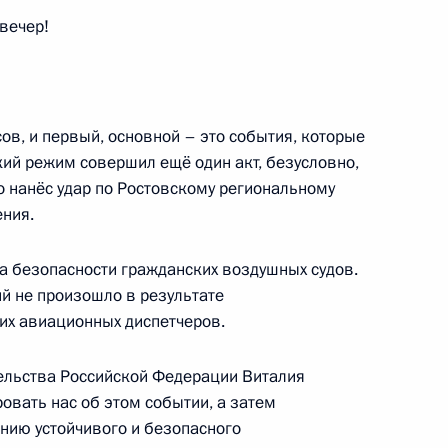
вечер!
й, прибывающих в Москву
ов, и первый, основной – это события, которые
кий режим совершил ещё один акт, безусловно,
о нанёс удар по Ростовскому региональному
ния.
м иностранных государств
 в Великой Отечественной
на безопасности гражданских воздушных судов.
ий не произошло в результате
х авиационных диспетчеров.
ельства Российской Федерации Виталия
вать нас об этом событии, а затем
ению устойчивого и безопасного