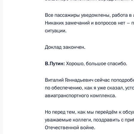
Все пассажиры уведомлены, работа в 
Встреча с представителями коренн
Никаких замечаний и вопросов нет – 
ситуации.
России
30 апреля 2026 года, 15:40
Москва
Доклад закончен.
В.Путин:
Хорошо, большое спасибо.
29 апреля, среда
Виталий Геннадьевич сейчас поподроб
Встреча с главой Чечни Рамзаном
по обеспечению, как я уже сказал, ус
29 апреля 2026 года, 22:40
Москва, Кремль
авиатранспортного комплекса.
Но перед тем, как мы перейдём к обс
Комментарий помощника Президен
уважаемые коллеги, поздравить с п
по итогам телефонного разговора
Отечественной войне.