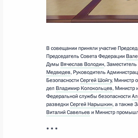
8 мая 2026 года, 22:15
Москва, Кремль
Комментарий помощника Президен
о перемирии между Россией и Укра
В совещании приняли участие Предсе
военнопленными
Председатель Совета Федерации
Вале
8 мая 2026 года, 21:50
Думы
Вячеслав Володин
, Заместитель
Медведев
, Руководитель Администра
Безопасности
Сергей Шойгу
, Министр
Встреча с Президентом Белорусси
дел
Владимир Колокольцев
, Министр
Федеральной службы безопасности
Ал
8 мая 2026 года, 21:15
Москва, Кремль
разведки
Сергей Нарышкин
, а также
Виталий Савельев
и Министр промышл
Совещание с постоянными членами
* * *
8 мая 2026 года, 20:05
Москва, Кремль