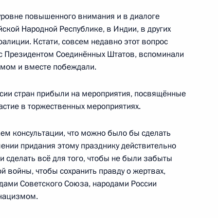
ампом
уровне повышенного внимания и в диалоге
ской Народной Республике, в Индии, в других
оалиции. Кстати, совсем недавно этот вопрос
с Президентом Соединённых Штатов, вспоминали
ры
31
змом и вместе побеждали.
сии стран прибыли на мероприятия, посвящённые
астие в торжественных мероприятиях.
ть предыдущие материалы
ем консультации, что можно было бы сделать
ении придания этому празднику действительно
 сделать всё для того, чтобы не были забыты
й войны, чтобы сохранить правду о жертвах,
дами Советского Союза, народами России
 нацизмом.
енно-Морского Флота