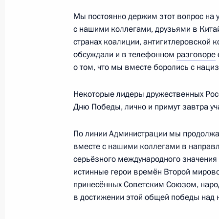
с Президентом США Дональдом Тр
Мы постоянно держим этот вопрос на 
29 апреля 2026 года, 20:20
с нашими коллегами, друзьями в Китай
странах коалиции, антигитлеровской к
обсуждали и в телефонном
разговоре
Российско-конголезские перегово
о том, что мы вместе боролись с наци
29 апреля 2026 года, 15:10
Москва, Кремль
Некоторые лидеры дружественных Рос
Дню Победы, лично и примут завтра уч
Показа
По линии Администрации мы продолжа
вместе с нашими коллегами в направл
серьёзного международного значения и
истинные герои времён Второй мирово
принесённых Советским Союзом, наро
в достижении этой общей победы над
Встреча с военнослужащими Во