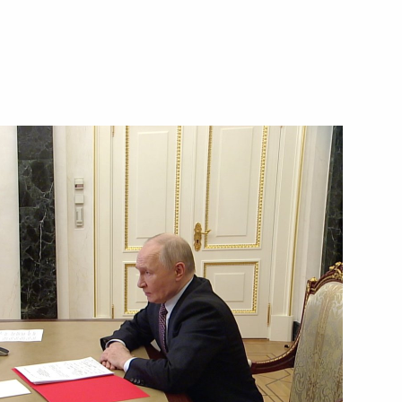
естного Солдата
9
7м
и
55
46м
ощадь
на Шавкатом Мирзиёевым
9
а Касым-Жомартом Токаевым
6