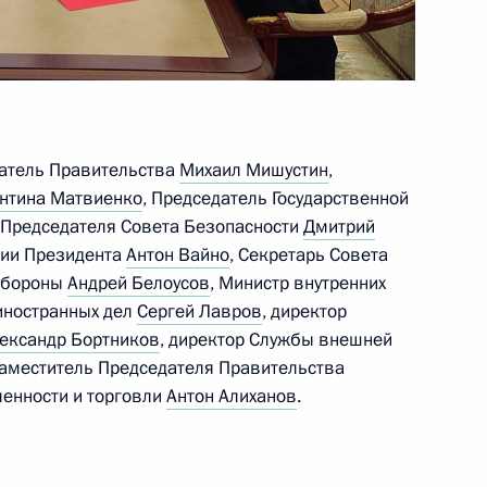
та России Юрия Ушакова
иной для обмена
датель Правительства
Михаил Мишустин
,
нтина Матвиенко
, Председатель Государственной
 Председателя Совета Безопасности
Дмитрий
ции Президента
Антон Вайно
, Секретарь Совета
 обороны
Андрей Белоусов
, Министр внутренних
и Александром Лукашенко
 иностранных дел
Сергей Лавров
, директор
8
ександр Бортников
, директор Службы внешней
 Заместитель Председателя Правительства
енности и торговли
Антон Алиханов
.
 Совета Безопасности
3
6м