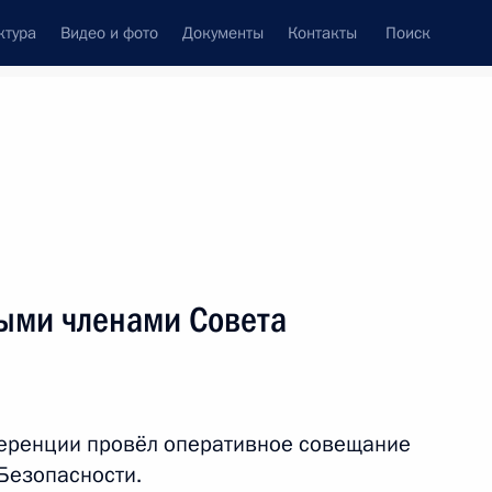
ктура
Видео и фото
Документы
Контакты
Поиск
венный Совет
Совет Безопасности
Комиссии и советы
леграммы
Сведения о Президенте
май, 2026
ть следующие материалы
ыми членами Совета
 по случаю Дня Победы
9
4м
еренции провёл оперативное совещание
Безопасности.