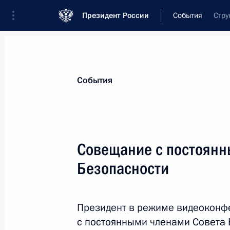
Президент России
События
Стру
Президент
Администрация
Государст
Новости
Стенограммы
Поездки
Те
События
Показа
Совещание с постоянн
Безопасности
Приём от имени Президента России
9 мая 2026 года, 11:40
Москва, Кремль
Президент в режиме видеоконф
с постоянными членами Совета 