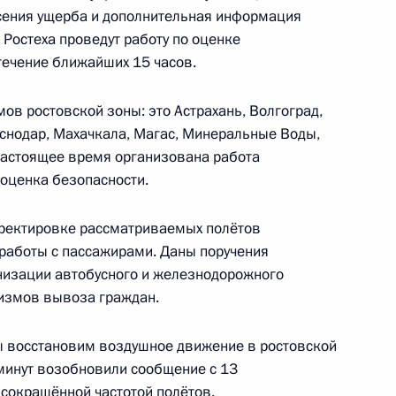
есения ущерба и дополнительная информация
 Ростеха проведут работу по оценке
течение ближайших 15 часов.
довия Артёмом Здуновым
7
в ростовской зоны: это Астрахань, Волгоград,
аснодар, Махачкала, Магас, Минеральные Воды,
 настоящее время организована работа
 оценка безопасности.
 Дагестана
ректировке рассматриваемых полётов
работы с пассажирами. Даны поручения
низации автобусного и железнодорожного
измов вывоза граждан.
мы восстановим воздушное движение в ростовской
лики Дагестан
13
37м
 минут возобновили сообщение с 13
окращённой частотой полётов.