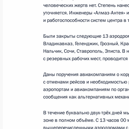
человеческих жертв нет. Степень нан
уточняется. Инженеры «Алмаз-Антея» и
4 мая, понедельник
и работоспособности систем центра в 
Встреча с главой Республики Мор
Были закрыты следующие 13 аэродромо
4 мая 2026 года, 13:30
Москва, Кремль
Владикавказ, Геленджик, Грозный, Кр
Нальчик, Сочи, Ставрополь, Элиста. В
с резервных рабочих мест, проводится
Фёдор Щукин назначен врио главы
Даны поручения авиакомпаниям о кор
4 мая 2026 года, 11:30
с отменами рейсов и необходимостью 
аэропортам и авиакомпаниям по орга
сообщения как альтернативных механ
30 апреля, четверг
В течение буквально двух-трёх дней 
Встреча с представителями Респуб
зоне в полном объёме. С 13 часов 00
30 апреля 2026 года, 17:45
Москва, Кремль
вышеперечисленными аэродромами с с