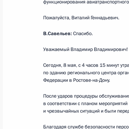
функционирования авиатранспортного
Встреча с главой госкорпорации «
7 мая 2026 года, 14:10
Москва, Кремль
Пожалуйста, Виталий Геннадьевич.
В.Савельев:
Спасибо.
6 мая, среда
Уважаемый Владимир Владимирович! 
Встреча с главой Тамбовской обл
6 мая 2026 года, 13:45
Москва, Кремль
Сегодня, 8 мая, с 4 часов 15 минут ут
по зданию регионального центра орг
Федерации в Ростове-на-Дону.
5 мая, вторник
После ударов процедуры обслуживани
Встреча с генеральным директоро
в соответствии с планом мероприятий
Когогиным
и чрезвычайных ситуаций и были пере
5 мая 2026 года, 14:05
Москва, Кремль
Благодаря службе безопасности перс