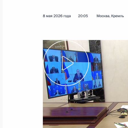
Возложение цветов к Могиле Неизв
9 мая 2026 года, 11:00
Москва
8 мая 2026 года
20:05
Москва, Кремль
Парад Победы на Красной площад
9 мая 2026 года, 10:50
Москва, Красная пл
8 мая, пятница
Встреча с Президентом Узбекиста
8 мая 2026 года, 22:40
Москва, Кремль
Встреча с Президентом Казахстан