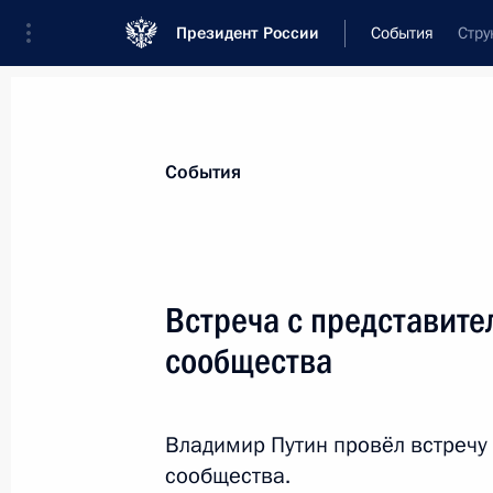
Президент России
События
Стру
Президент
Администрация
Государст
Новости
Стенограммы
Поездки
Те
События
Показа
Встреча с представит
сообщества
28 апреля, вторник
Совещание по обеспечению безопа
Владимир Путин провёл встречу
28 апреля 2026 года, 20:40
Москва, Кремль
сообщества.