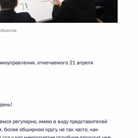
ЧС о ситуации с пожарами
дронов
ообщества
ума «Открытый диалог»
1
5м
самоуправления, отмечаемого 21 апреля
ербурга Александром
4
день!
г
емся регулярно, имею в виду представителей
 более обширном кругу, не так часто, как
в год у нас мероприятие подобное проходит уже