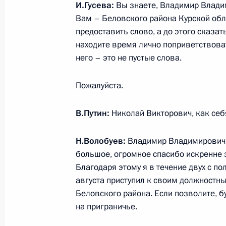
И.Гусева:
Вы знаете, Владимир Владим
21 апреля 2026 года, 12:25
Вам – Беловского района Курской обл
предоставить слово, а до этого сказат
находите время лично поприветствоват
20 апреля, понедельник
него – это не пустые слова.
Встреча с губернатором Пензенско
Пожалуйста.
Мельниченко
20 апреля 2026 года, 13:45
Москва, Кремль
В.Путин:
Николай Викторович, как себ
Н.Волобуев:
Владимир Владимирович, 
17 апреля, пятница
большое, огромное спасибо искренне
Благодаря этому я в течение двух с п
Совещание с постоянными членами
августа приступил к своим должностн
17 апреля 2026 года, 17:00
Московская обл
Беловского района. Если позволите, б
на приграничье.