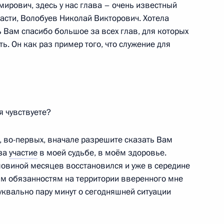
ирович, здесь у нас глава – очень известный
асти, Волобуев Николай Викторович. Хотела
ь Вам спасибо большое за всех глав, для которых
ь. Он как раз пример того, что служение для
й области Олегом
3
я чувствуете?
во-первых, вначале разрешите сказать Вам
 за
участие
в моей судьбе, в моём здоровье.
оловиной месяцев восстановился и уже в середине
 Совета Безопасности
1
ым обязанностям на территории вверенного мне
асть, Ново-Огарёво
уквально пару минут о сегодняшней ситуации