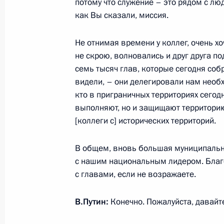
потому что служение – это рядом с люд
22 апреля 2026 года, 15:50
Москва, Кремль
как Вы сказали, миссия.
Не отнимая времени у коллег, очень хо
21 апреля, вторник
не скрою, волновались и друг друга п
семь тысяч глав, которые сегодня соб
Встреча с представителями муници
видели, – они делегировали нам необх
21 апреля 2026 года, 16:40
Московская обл
кто в приграничных территориях сегод
выполняют, но и защищают территорию
[коллеги с] исторических территорий.
Вручение всероссийской муниципа
В общем, вновь большая муниципальн
21 апреля 2026 года, 14:45
Московская обл
с нашим национальным лидером. Благо
с главами, если не возражаете.
22 апреля состоятся переговоры П
В.Путин:
Конечно. Пожалуйста, давайт
с Президентом Сейшельских Остро