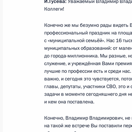
И.Гусева:
Уважаемый Владимир Влад
27 апреля 2026 года, 14:20
Санкт-Петербур
Коллеги!
Конечно же мы безумно рады видеть 
профессиональный праздник на площа
24 апреля, пятница
с «муниципальной семьёй». Нас 16 тыс
Совещание с постоянными членами
муниципальных образований: от мален
до города-миллионника. Мы разные, н
24 апреля 2026 года, 17:20
Москва, Кремль
служение, и учреждённая Вами премия 
лучшие по профессии есть и среди нас.
важно, и сегодня это чувствуется, пот
Посещение выставки «Жириновский
главы, депутаты, участники СВО, это 
задачи в моменте сегодняшнего дня не
24 апреля 2026 года, 16:05
Москва
и кем она поставлена.
Конечно, Владимир Владимирович, не м
23 апреля, четверг
на такой же встрече Вы поставили пе