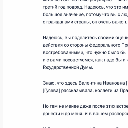
третий год подряд. Надеюсь, что это и
Встреча с Министром иностранных
большое значение, потому что вы с л
27 апреля 2026 года, 16:40
Санкт-Петербур
с гражданами страны, он очень важен.
Надеюсь, вы поделитесь своими оценка
действия со стороны федерального П
Посещение спортивной школы имен
востребованными, что нужно было бы 
27 апреля 2026 года, 15:10
Санкт-Петербур
и с вами посоветуемся, как надо бы и 
Государственной Думы.
Встреча с Председателем Совета 
Знаю, что здесь Валентина Ивановна 
Матвиенко
[Гусева] рассказывала, коллеги из Пр
27 апреля 2026 года, 14:50
Санкт-Петербур
Но тем не менее даже после этих встре
донести и до меня. Я в вашем распор
Встреча с членами Совета законод