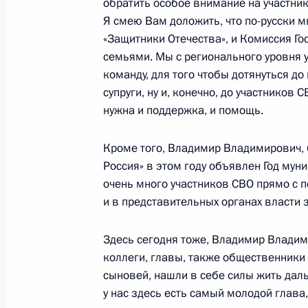
обратить особое внимание на участник
Встреча с Президентом Киргизии
Я смею Вам доложить, что по-русски 
23 апреля 2026 года, 17:45
Москва, Кремль
«Защитники Отечества», и Комиссия Гос
семьями. Мы с регионального уровня
команду, для того чтобы дотянуться д
Совещание с членами Правительст
супруги, ну и, конечно, до участников
нужна и поддержка, и помощь.
23 апреля 2026 года, 16:30
Москва, Кремль
Кроме того, Владимир Владимирович, 
Россия» в этом году объявлен Год мун
22 апреля, среда
очень много участников СВО прямо с 
и в представительных органах власти 
Церемония вручения государственн
22 апреля 2026 года, 20:20
Москва, Кремль
Здесь сегодня тоже, Владимир Владим
коллеги, главы, также общественники 
сыновей, нашли в себе силы жить дал
у нас здесь есть самый молодой глава, 
Российско-сейшельские переговор