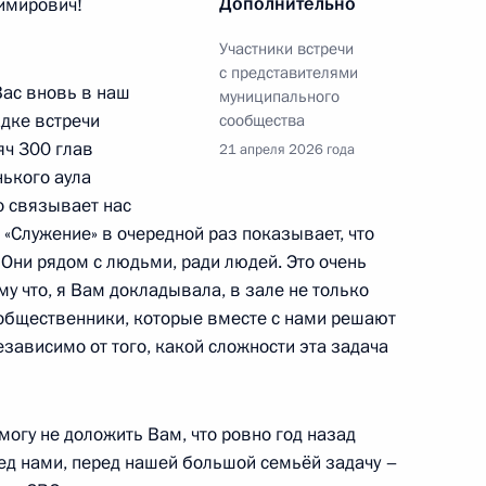
Дополнительно
имирович!
г
Участники встречи
с представителями
Вас вновь в наш
муниципального
дке встречи
сообщества
яч 300 глав
21 апреля 2026 года
 Совета Безопасности
ького аула
2
о связывает нас
«Служение» в очередной раз показывает, что
 Они рядом с людьми, ради людей. Это очень
ому что, я Вам докладывала, в зале не только
. Продолжение. ЛДПР»
13
и общественники, которые вместе с нами решают
зависимо от того, какой сложности эта задача
огу не доложить Вам, что ровно год назад
ред нами, перед нашей большой семьёй задачу –