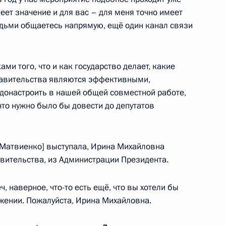
меет значение и для вас – для меня точно имеет
 дел Ирана Аббасом Аракчи
9
юдьми общаетесь напрямую, ещё один канал связи
г
ми того, что и как государство делает, какие
равительства являются эффективными,
и А.С.Рахлина
23
8м
донастроить в нашей общей совместной работе,
г
что нужно было бы довести до депутатов
Федерации Валентиной
3
[Матвиенко] выступала, Ирина Михайловна
авительства, из Администрации Президента.
г
ч, наверное, что-то есть ещё, что вы хотели бы
яжении. Пожалуйста, Ирина Михайловна.
ателей
5
14м