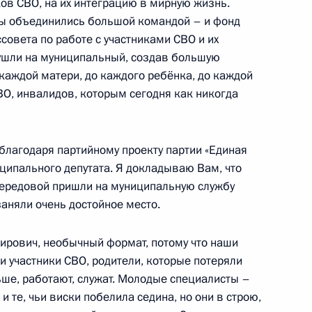
ов СВО, на их интеграцию в мирную жизнь.
 Садыром Жапаровым
3
мы объединились большой командой – и фонд
совета по работе с участниками СВО и их
 ушли на муниципальный, создав большую
о каждой матери, до каждого ребёнка, до каждой
ва
 СВО, инвалидов, которым сегодня как никогда
5
40м
благодаря партийному проекту партии «Единая
иципального депутата. Я докладываю Вам, что
передовой пришли на муниципальную службу
заняли очень достойное место.
ых наград
28
17м
ирович, необычный формат, потому что наши
и участники СВО, родители, которые потеряли
ьше, работают, служат. Молодые специалисты –
и те, чьи виски побелила седина, но они в строю,
ы
14