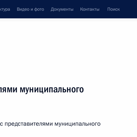
ктура
Видео и фото
Документы
Контакты
Поиск
венный Совет
Совет Безопасности
Комиссии и советы
леграммы
Сведения о Президенте
апрель, 2026
ть следующие материалы
елями муниципального
сности на выборах
6
9м
 с представителями муниципального