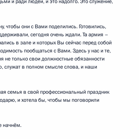
ьми и ради людей, и это надолго. Это служение,
чу, чтобы они с Вами поделились. Готовились,
оддерживали, сегодня очень ждали. Та армия –
рались в зале и которых Вы сейчас перед собой
пального сообщества
:
5
одимость пообщаться с Вами. Здесь у нас и те,
асть
ня не только свои должностные обязанности
, служат в полном смысле слова, и наши
льной премии «Служение»
12
15м
ая семья в свой профессиональный праздник
асть
дарю, и хотела бы, чтобы мы поговорили
резидента России
е начнём.
вов