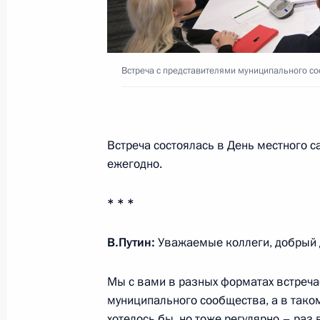
Президент получил доклад главы М
в Туапсе после ударов украинских 
28 апреля 2026 года, 14:40
Встреча с представителями муниципального с
Видеообращение к участникам фор
28 апреля 2026 года, 10:00
Встреча состоялась в День местного 
ежегодно.
* * *
27 апреля, понедельник
Встреча с губернатором Санкт-Пет
В.Путин:
Уважаемые коллеги, добрый 
Бегловым
27 апреля 2026 года, 18:30
Санкт-Петербур
Мы с вами в разных форматах встреча
муниципального сообщества, а в таком,
хотелось бы, но тоже регулярно – раз 