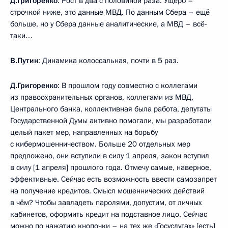
Д.Григоренко
: Рост в два с половиной раза. Ущерб –
строчкой ниже, это данные МВД. По данным Сбера – ещё
больше, но у Сбера данные аналитические, а МВД – всё-
таки…
В.Путин
: Динамика колоссальная, почти в 5 раз.
Д.Григоренко
: В прошлом году совместно с коллегами
из правоохранительных органов, коллегами из МВД,
Центрального банка, коллективная была работа, депутаты
Государственной Думы активно помогали, мы разработали
целый пакет мер, направленных на борьбу
с кибермошенничеством. Больше 20 отдельных мер
предложено, они вступили в силу 1 апреля, закон вступил
в силу [1 апреля] прошлого года. Отмечу самые, наверное,
эффективные. Сейчас есть возможность ввести самозапрет
на получение кредитов. Смысл мошеннических действий
в чём? Чтобы завладеть паролями, допустим, от личных
кабинетов, оформить кредит на подставное лицо. Сейчас
можно по нажатию кнопочки – на тех же «Госуслугах» [есть]