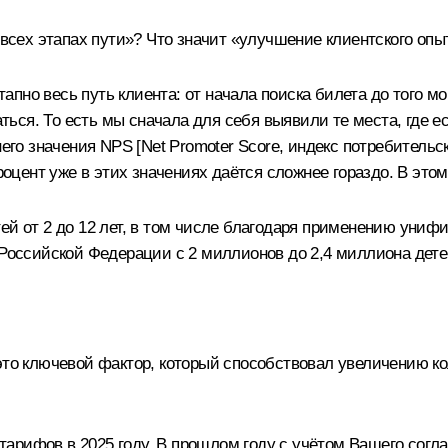
 всех этапах пути»? Что значит «улучшение клиентского опы
пно весь путь клиента: от начала поиска билета до того мо
ся. То есть мы сначала для себя выявили те места, где ест
него значения NPS [Net Promoter Score, индекс потребительс
процент уже в этих значениях даётся сложнее гораздо. В это
ей от 2 до 12 лет, в том числе благодаря применению уни
и Российской Федерации с 2 миллионов до 2,4 миллиона де
это ключевой фактор, который способствовал увеличению ко
арифов в 2025 году. В прошлом году с учётом Вашего согла