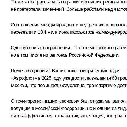
Также хотел рассказать по развитию наших региональн
не претерпела изменений, больше работали над часто
Соотношение международных и внутренних перевозок о
перевезли и 13,4 миллиона пассажиров на междунаро
Одно из новых направлений, которое мы активно развив
но в том числе из регионов Российской Федерации.
Помня об одной из Ваших тоже приоритетных задач – э
«Аэрофлот» в 2025 году уже достигла значения 63 проц
Москвы, что повышает, безусловно, транспортную дост
С точки зрения наших ключевых баз, откуда мы выполн
ведущим в Российской Федерации, но и одним из лиди
очень эффективная, скажем так, интеграция, которая 