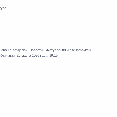
росам
8
4м
тура
ссии Михаил Швыдкой
кован в разделах:
Новости
,
Выступления и стенограммы
убликации:
25 марта 2026 года, 19:15
ом Белоруссии Александром