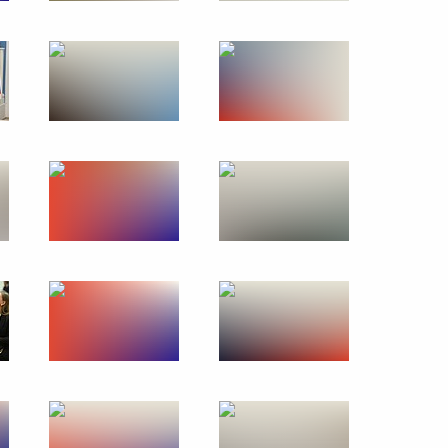
етнама Фам Минь Тинем
12
дента для молодых деятелей
кты для детей и юношества
ом Узбекистана Шавкатом