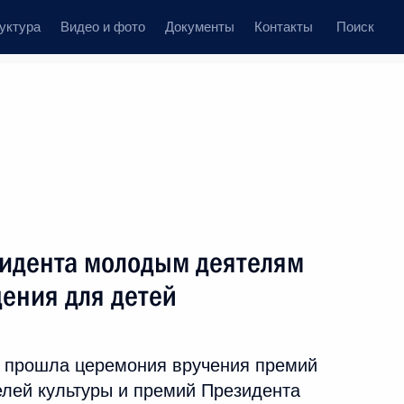
уктура
Видео и фото
Документы
Контакты
Поиск
ственный Совет
Совет Безопасности
Комиссии и советы
елеграммы
Сведения о Президенте
март, 2026
ть следующие материалы
идента молодым деятелям
дения для детей
ового комплекса НЦ «Россия»
9
12м
я прошла церемония вручения премий
лей культуры и премий Президента