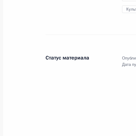
Совещание по экономическим воп
Куль
23 марта 2026 года, 13:05
Москва, Кремль
22 марта, воскресенье
Спецпредставитель Президента Ро
Статус материала
Опубли
присутствовал на похоронах Илии II
Дата п
22 марта 2026 года, 12:35
21 марта, суббота
Телефонный разговор с Президент
Лукашенко
21 марта 2026 года, 20:30