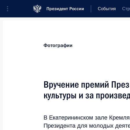
Президент России
События
Стр
Президент
Администрация
Государ
Новости
Стенограммы
Поездки
Т
Фотографии
Показа
Вручение премий През
культуры и за произве
26 марта, четверг
Церемония старта строительства н
В Екатерининском зале Кремл
26 марта 2026 года, 16:05
Москва
Президента для молодых деяте