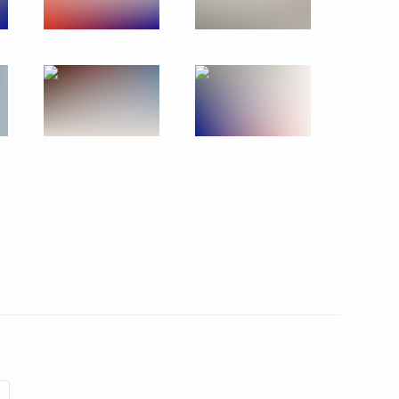
адской области Алексеем
4
министром Армении Николом