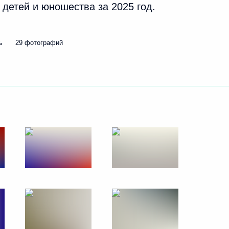
 детей и юношества за 2025 год.
13
19м
ь
29 фотографий
:
15
дым деятелям культуры
29
19м