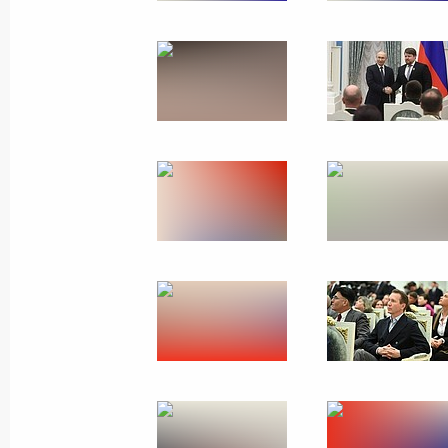
Встреча с Премьер-министром Вь
25 марта 2026 года, 18:45
Москва, Кремль
24 марта, вторник
Объявлены лауреаты премий Прези
культуры и за произведения и прое
2025 года
24 марта 2026 года, 14:25
Телефонный разговор с Президент
Мирзиёевым