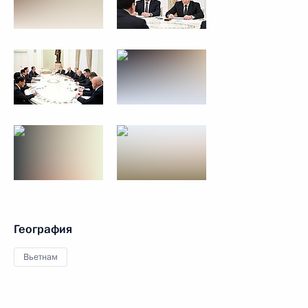
География
Вьетнам