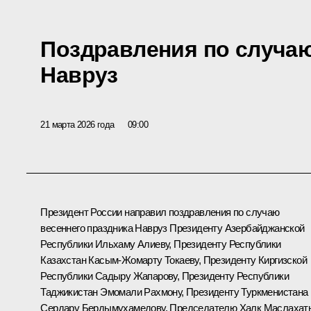
Поздравления по случаю
Навруз
21 марта 2026 года
09:00
Президент России направил поздравления по случаю
весеннего праздника Навруз Президенту Азербайджанской
Республики
Ильхаму Алиеву
, Президенту Республики
Казахстан
Касым-Жомарту Токаеву
, Президенту Киргизской
Республики
Садыру Жапарову
, Президенту Республики
Таджикистан
Эмомали Рахмону
, Президенту Туркменистана
Сердару Бердымухамедову
, Председателю Халк Маслахат