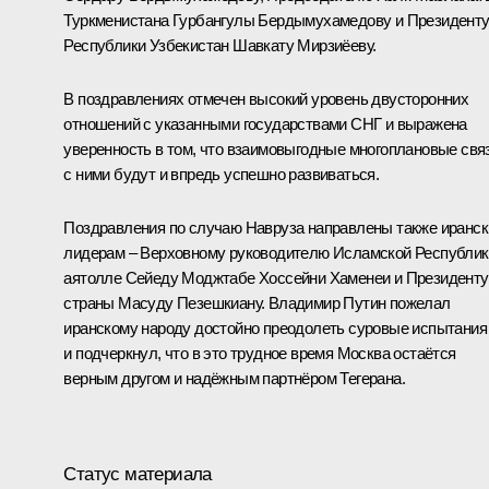
Туркменистана
Гурбангулы Бердымухамедову
и Президент
Республики Узбекистан
Шавкату Мирзиёеву
.
В поздравлениях отмечен высокий уровень двусторонних
отношений с указанными государствами СНГ и выражена
уверенность в том, что взаимовыгодные многоплановые свя
с ними будут и впредь успешно развиваться.
Поздравления по случаю Навруза направлены также иранс
лидерам – Верховному руководителю Исламской Республик
аятолле Сейеду Моджтабе Хоссейни Хаменеи и Президенту
страны
Масуду Пезешкиану
. Владимир Путин пожелал
иранскому народу достойно преодолеть суровые испытания
и подчеркнул, что в это трудное время Москва остаётся
верным другом и надёжным партнёром Тегерана.
Статус материала