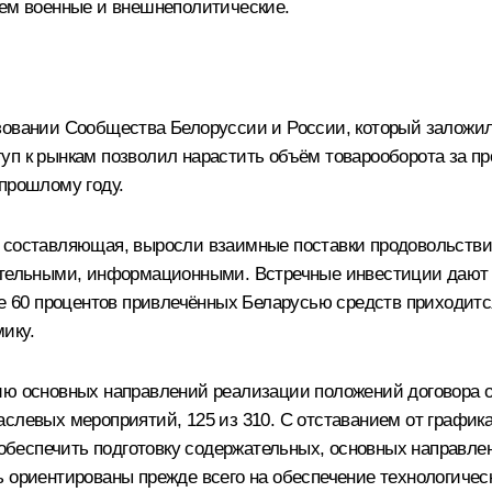
чем военные и внешнеполитические.
зовании Сообщества Белоруссии и России, который заложил
уп к рынкам позволил нарастить объём товарооборота за пр
прошлому году.
я составляющая, выросли взаимные поставки продовольств
оительными, информационными. Встречные инвестиции даю
ее 60 процентов привлечённых Беларусью средств приходитс
ику.
ию основных направлений реализации положений договора о 
аслевых мероприятий, 125 из 310. С отставанием от график
о обеспечить подготовку содержательных, основных направл
 ориентированы прежде всего на обеспечение технологическ