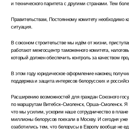
и технического паритета с другими странами. Тем бол
Правительствам, Постоянному комитету необходимо кач
ситуация.
В союзном строительстве мы идём от жизни, приступая
работают межгосцентр таможенного комитета, налоговы
который должен обеспечить контроль за качеством пр
В этом году юридическое оформление наконец получил
поддержка и защита интересов белорусских и российс
Расширению возможностей для граждан Союзного госу
по маршрутам Витебск–Смоленск, Орша–Смоленск. Я ча
что мы усилим, ускорим наше сотрудничество в плане п
миллионы белорусов поехали в Москву. И сегодня уже
озаботились тем, что белорусы в Европу вообще не еду