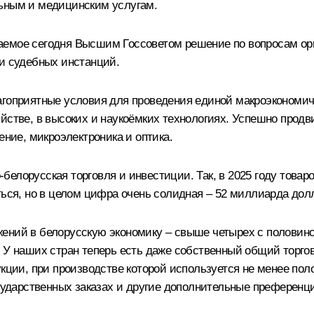
льным и медицинским услугам.
аемое сегодня Высшим Госсоветом решение по вопросам ор
 и судебных инстанций.
агоприятные условия для проведения единой макроэкономи
яйстве, в высоких и наукоёмких технологиях. Успешно прод
ение, микроэлектроника и оптика.
о-белорусская торговля и инвестиции. Так, в 2025 году товар
ться, но в целом цифра очень солидная – 52 миллиарда дол
жений в белорусскую экономику – свыше четырех с половин
 У наших стран теперь есть даже собственный общий торговы
дукции, при производстве которой используется не менее п
осударственных заказах и другие дополнительные преференц