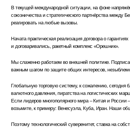
В текущей международной ситуации, на фоне напряжён
союзничества и стратегического партнёрства между Б
реагировать на любые вызовы.
Начата практическая реализация договора о гарантиях 
и договаривались, ракетный комплекс «Орешник».
Мы слаженно работаем во внешней политике. Подписан
важным шагом по защите общих интересов, незыблемост
Глобальную торговую систему, к сожалению, сегодня б
валютного давления, пиратства на логистических мар
Если лидеров многополярного мира – Китая и России –
возьмите, к примеру: Венесуэла, Куба, Иран. Наши об
Поэтому технологический суверенитет, ставка на собс