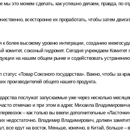
ее мы это можем сделать, как успешно делаем, правда, по 
ественно, всесторонне их проработать, чтобы затем двигать
 к более высокому уровню интеграции, созданию межгосудар
й комитет, союзный гидромет. Сегодня учреждаем Комитет п
одукции на нашем общем рынке и содействовать устранению 
 статус «Товар Союзного государства». Важно, чтобы за 
ких производителей общего нашего продукта.
дарства послужат запускаемые уже через несколько месяце
сто отмечаю и при этом в адрес Михаила Владимировича М
еревозок – как только вы ввели дополнительные «Ласточки»
 их недостаточно. Владимир Владимирович, должен заметить
т, все едут на восток. Меньше, конечно, в Китай, больше –