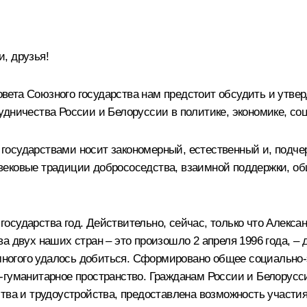
, друзья!
вета Союзного государства нам предстоит обсудить и утве
удничества России и Белоруссии в политике, экономике, со
осударствами носит закономерный, естественный и, подчерк
вековые традиции добрососедства, взаимной поддержки, об
сударства год. Действительно, сейчас, только что Александ
а двух наших стран – это произошло 2 апреля 1996 года, – 
огого удалось добиться. Сформировано общее социально-э
-гуманитарное пространство. Гражданам России и Белорусс
тва и трудоустройства, предоставлена возможность участи