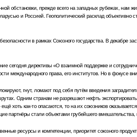
ной обстановки, прежде всего на западных рубежах, нам ж
еларусью и Россией. Геополитический расклад объективно с
безопасности в рамках Союзного государства. В декабре зас
ие сегодня директивы «О взаимной поддержке и сотрудниче
и международного права, его институтов. Но в фокусе вним
локируют, гнут, ломают под себя путём введения заградител
шрутах. Одним странам не разрешают нефть экспортировать,
 ещё хоть как-то опасаются, то на их союзников оказываетс
щие партнёры стали объектами грубейшего вмешательства, 
твенные ресурсы и компетенции, приоритет союзного продукт