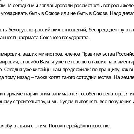
дям. И сегодня мы запланировали рассмотреть вопросы жел
ого уговаривать быть в Союзе или не быть в Союзе. Надо дел
ность белорусско-российских отношений, беспрецедентную г
анность формата Союзного государства.
димирович, ваших министров, членов Правительства Россий
ирович, спасибо Вам, я уже не говорю о наших парламента
о. Сегодня уже китайцы нам предложили: по принципу, как в
ода тому назад – также хотят такого сотрудничества. На зем
 и парламентарии этим занимаются, особенно сенаторы, я им
ному строительству, и мы будем выполнять все поручения 
лобу в связи с этим. Потом перейдём к повестке.